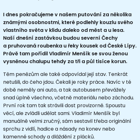
I dnes pokračujeme v našem putování za několika
známými osobnostmi, které podlehly kouzlu svého
vlastního světa v klidu daleko od měst a u lesa.
Naší dnešní zastávkou budou severní Čechy
a pruhovaná roubenka u řeky kousek od České Lípy.
Právě tam pořídil Vladimír Menšík se svou ženou
vysněnou chalupu tehdy za tři a půl tisíce korun.
Těm penězům ale také odpovídal její stav. Tenkrát
netušili, do čeho jdou. Čekali je roky práce. Navíc v té
době neměly ani auto, a tak autobusem převážely
snad úplně všechno, včetně materiálu nebo záchodu.
První rok tam tak strávili dost provizorně. Spoustu
věcí, ale zvládli udělat sami. Vladimír Menšík byl
manuálně velmi zručný, sám sestavil třeba originální
sprchu z vidlí, hadice a násady na konev nebo
kamenné schody a dláždění z plácků.