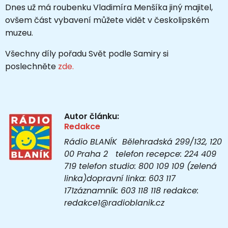
Dnes už má roubenku Vladimíra Menšíka jiný majitel,
ovšem část vybavení můžete vidět v českolipském
muzeu.
Všechny díly pořadu Svět podle Samiry si
poslechněte
zde.
Autor článku:
Redakce
Rádio BLANÍK Bělehradská 299/132, 120
00 Praha 2 telefon recepce: 224 409
719 telefon studio: 800 109 109 (zelená
linka)dopravní linka: 603 117
171záznamník: 603 118 118 redakce:
redakce1@radioblanik.cz