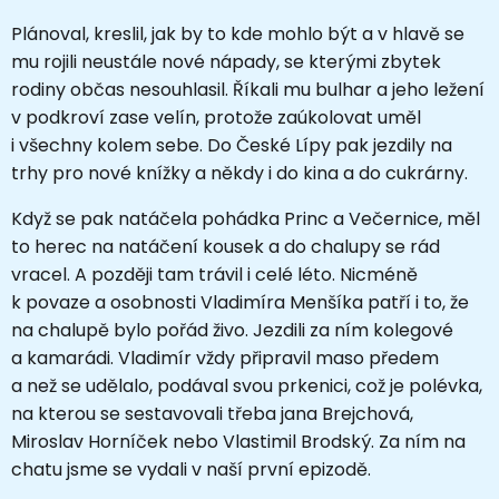
Plánoval, kreslil, jak by to kde mohlo být a v hlavě se
mu rojili neustále nové nápady, se kterými zbytek
rodiny občas nesouhlasil. Říkali mu bulhar a jeho ležení
v podkroví zase velín, protože zaúkolovat uměl
i všechny kolem sebe. Do České Lípy pak jezdily na
trhy pro nové knížky a někdy i do kina a do cukrárny.
Když se pak natáčela pohádka Princ a Večernice, měl
to herec na natáčení kousek a do chalupy se rád
vracel. A později tam trávil i celé léto. Nicméně
k povaze a osobnosti Vladimíra Menšíka patří i to, že
na chalupě bylo pořád živo. Jezdili za ním kolegové
a kamarádi. Vladimír vždy připravil maso předem
a než se udělalo, podával svou prkenici, což je polévka,
na kterou se sestavovali třeba jana Brejchová,
Miroslav Horníček nebo Vlastimil Brodský. Za ním na
chatu jsme se vydali v naší první epizodě.