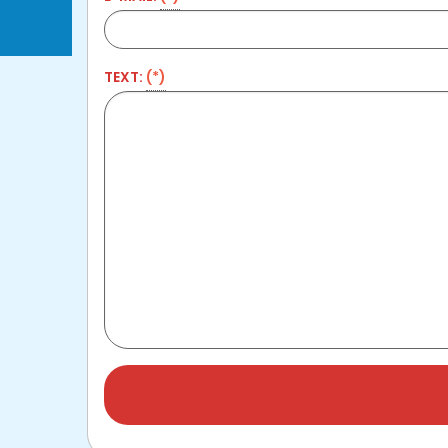
TEXT:
(*)