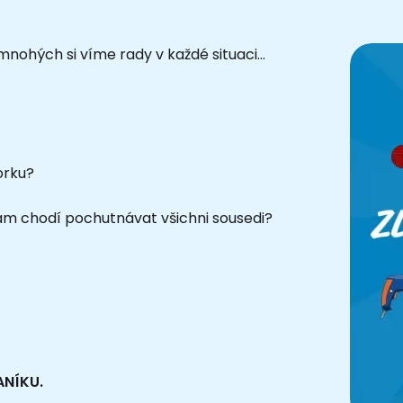
mnohých si víme rady v každé situaci…
orku?
vám chodí pochutnávat všichni sousedi?
ANÍKU.