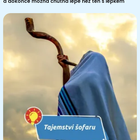
a dokonce možná chutná lépe než ten s lepkem