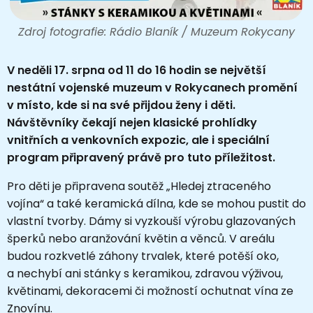
Zdroj fotografie: Rádio Blaník / Muzeum Rokycany
V neděli 17. srpna od 11 do 16 hodin se největší
nestátní vojenské muzeum v Rokycanech promění
v místo, kde si na své přijdou ženy i děti.
Návštěvníky čekají nejen klasické prohlídky
vnitřních a venkovních expozic, ale i speciální
program připravený právě pro tuto příležitost.
Pro děti je připravena soutěž „Hledej ztraceného
vojína“ a také keramická dílna, kde se mohou pustit do
vlastní tvorby. Dámy si vyzkouší výrobu glazovaných
šperků nebo aranžování květin a věnců. V areálu
budou rozkvetlé záhony trvalek, které potěší oko,
a nechybí ani stánky s keramikou, zdravou výživou,
květinami, dekoracemi či možností ochutnat vína ze
Znovínu.