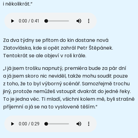
i několikrát.“
Za dva týdny se přitom do kin dostane nová
Zlatovláska, kde si opět zahrál Petr Štěpánek.
Tentokrát se ale objeví v roli krále.
„I já jsem trošku napnutý, premiéra bude za pár dní
a já jsem skoro nic neviděl, takže mohu soudit pouze
z toho, že to byl výborný scénář. Samozřejmě trochu
jiný, protože nemůžeš vstoupit dvakrát do jedné řeky.
To je jedna věc. Ti mladí, všichni kolem mě, byli strašně
příjemní a já se na to vysloveně těším.“