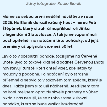
Zdroj fotografie: Rádio Blaník
Máme za sebou první nedělní návštěvu v roce
2025. Na Blaník dorazil vzácný host – herec Petr
Štěpánek, který si zahrál například roli Jiříka
v legendární Zlatovlásce. A tak jsme vzpomínali
pochopitelně i na natáčení této pohádky, od jejíž
premiéry už uplynulo více než 50 let.
„Bylo to v absolutní pohodě, točili jsme na Červené
Lhotě. Bylo to takové krásné a dodnes Červenou Lhotu
navštěvují turisté, kteří chtějí vidět, kde létaly ty
mouchy a podobně. To natáčení bylo strašně
příjemné a nebylo to v takovém tom spěchu, který je
dnes. Takže jsem si to užil nádherně. Jezdil jsem tam
na koni, měl jsem opravdu skvělé partnery a vůbec
nikdo z nás netušil, že se z toho stane kultovní
pohádka, která se bude vysílat každoročně