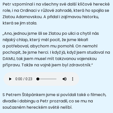
Petr vzpomínal i na všechny své další klíčové herecké
role, i na Ordinaci v růžové zahradě, která ho spojila se
Zlatou Adamovskou. A přidal i zajímavou historku,
která se jim stala.
„Ano, jednou jsme šli se Zlatou po ulici a chytil nás
nějaký chlap, který měl pocit, že jsme lékaři
a potřeboval, abychom mu pomohli. On nemohl
pochopit, že jsme herci. I když já, když jsem studoval na
DAMU, tak jsem musel mít takzvanou vojenskou
přípravu. Takže na vojně jsem byl zdravotník.“
S Petrem Štěpánkem jsme si povídali také o filmech,
divadle i dabingu a Petr prozradil, co se mu na
současném hereckém světě nelíbí.