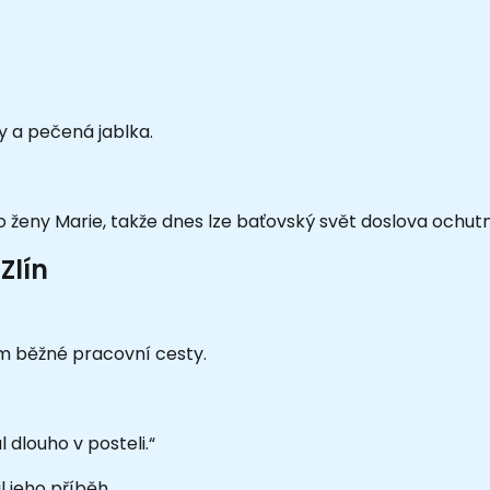
 a pečená jablka.
 ženy Marie, takže dnes lze baťovský svět doslova ochutn
Zlín
m běžné pracovní cesty.
 dlouho v posteli.“
 jeho příběh.