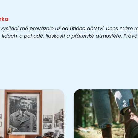
rka
 vysílání mě provázelo už od útlého dětství. Dnes mám r
o lidech, o pohodě, lidskosti a přátelské atmosféře. Práv