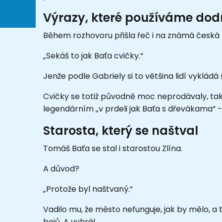
Výrazy, které používáme dod
Během rozhovoru přišla řeč i na známá česká 
„Sekáš to jak Baťa cvičky.“
Jenže podle Gabriely si to většina lidí vykládá
Cvičky se totiž původně moc neprodávaly, tak
legendárním „v prdeli jak Baťa s dřevákama“ - 
Starosta, který se naštval
Tomáš Baťa se stal i starostou Zlína.
A důvod?
„Protože byl naštvaný.“
Vadilo mu, že město nefunguje, jak by mělo, a 
bojů. A vyhrál.