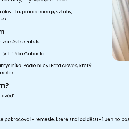
člověka, práci s energií, vztahy,
nek.
em
o zaměstnavatele.
ůst, “ říká Gabriela.
yslníka. Podle ní byl Baťa člověk, který
a sebe.
um?
pověď.
 pokračoval v řemesle, které znal od dětství. Jen ho posu