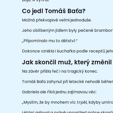
Co jedl Tomáš Baťa?
Možná překvapivě velmi jednoduše.
Jeho oblíbeným jídlem byly pečené brambory
„Připomínalo mu to dětství.“
Dokonce vznikla i kuchařka podle receptů jeho
Jak skončil muž, který změnil 
Na závěr přišla řeč i na tragický konec.
Tomáš Baťa zahynul při letecké nehodě běhe
Gabriela ale říká jednu zajímavou věc:
„Myslím, že by mnohem víc trpěl, kdyby umíral
Létání miloval a právě uprostřed práce skončil