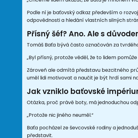
Podle ní je baťovský odkaz především o rozvoji 
odpovědnosti a hledání vlastních silných strá
Přísný šéf? Ano. Ale s důvod
Tomáš Baťa bývá často označován za tvrdéh
„Byl přísný, protože věděl, že to lidem pomůže r
Zároveň ale odmítá představu bezcitného prům
uměl lidi motivovat a naučit je být hrdí sami n
Jak vzniklo baťovské impéri
Otázka, proč právě boty, má jednoduchou od
„Protože nic jiného neuměl.“
Baťa pocházel ze ševcovské rodiny a jednoduše
představit.