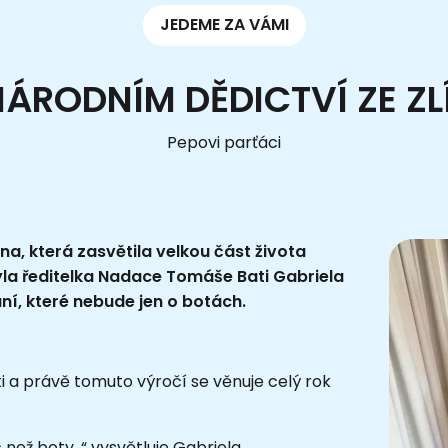
JEDEME ZA VÁMI
NÁRODNÍM DĚDICTVÍ ZE ZL
Pepovi parťáci
na, která zasvětila velkou část života
la ředitelka Nadace Tomáše Bati Gabriela
ní, které nebude jen o botách.
i a právě tomuto výročí se věnuje celý rok
ež boty, “ vysvětluje Gabriela.