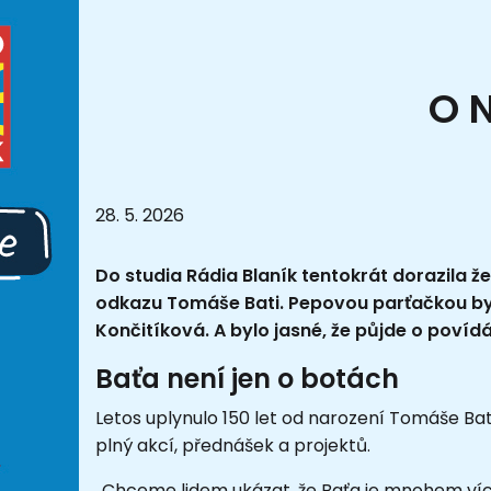
O 
28. 5. 2026
Do studia Rádia Blaník tentokrát dorazila že
odkazu Tomáše Bati. Pepovou parťačkou by
Končitíková. A bylo jasné, že půjde o povídá
Baťa není jen o botách
Letos uplynulo 150 let od narození Tomáše Bat
plný akcí, přednášek a projektů.
„Chceme lidem ukázat, že Baťa je mnohem víc n