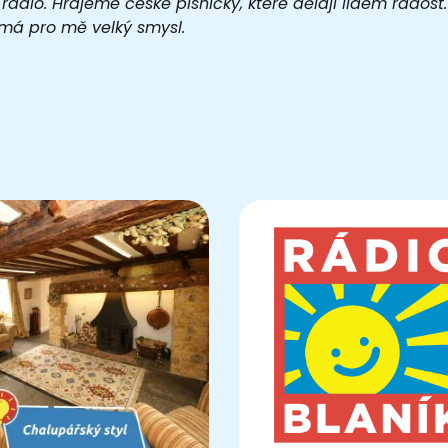
 rádio. Hrajeme české písničky, které dělají lidem rados
o má pro mě velký smysl.