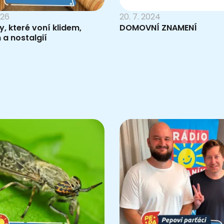
026
20. 7. 2024
 které voní klidem,
DOMOVNÍ ZNAMENÍ
a nostalgií