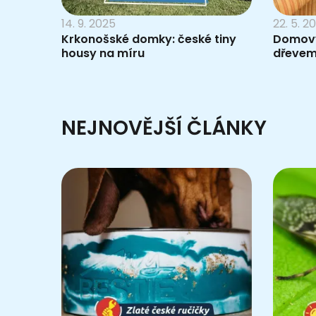
14. 9. 2025
22. 5. 2
Krkonošské domky: české tiny
Domovy,
housy na míru
dřevem 
NEJNOVĚJŠÍ ČLÁNKY