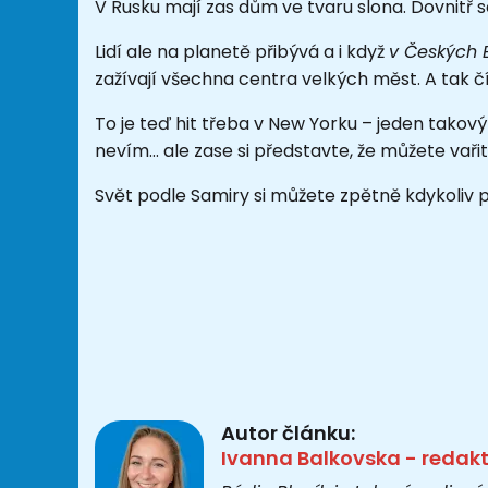
V Rusku mají zas dům ve tvaru slona. Dovnitř
Lidí ale na planetě přibývá a i když
v Českých B
zažívají všechna centra velkých měst. A tak čí
To je teď hit třeba v New Yorku – jeden takov
nevím... ale zase si představte, že můžete vaři
Svět podle Samiry si můžete zpětně kdykoliv
Autor článku:
Ivanna Balkovska - redak