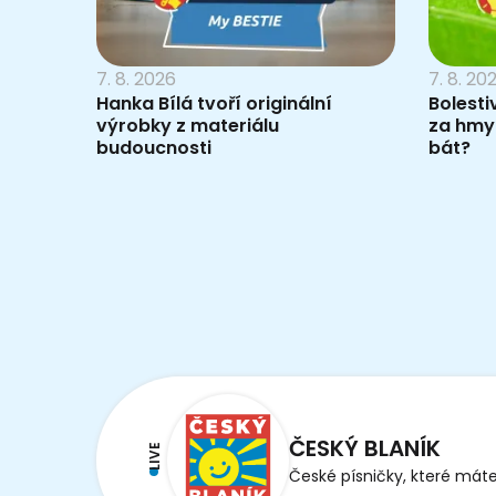
7. 8. 2026
7. 8. 20
Hanka Bílá tvoří originální
Bolesti
výrobky z materiálu
za hmy
budoucnosti
bát?
ČESKÝ BLANÍK
LIVE
České písničky, které máte