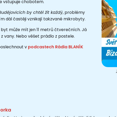
 se vstupuje chobotem.
udějovicích by chtěl žít každý
, problémy
m dál častěji vznikají takzvané mikrobyty.
ý byt může mít jen 11 metrů čtverečních. Já
t z vany. Nebo věšet prádlo z postele.
 poslechnout v
podcastech Rádia BLANÍK
torka