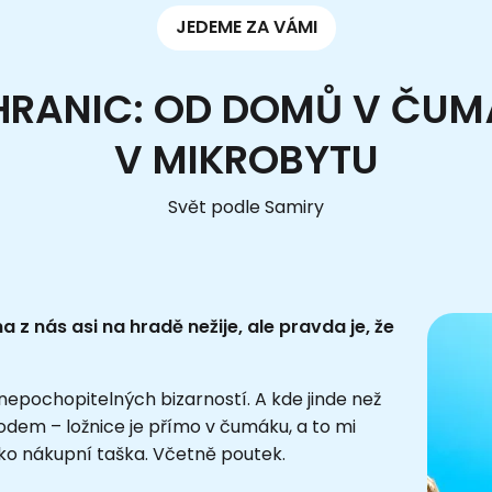
JEDEME ZA VÁMI
 HRANIC: OD DOMŮ V ČUM
V MIKROBYTU
Svět podle Samiry
 z nás asi na hradě nežije, ale pravda je, že
ý nepochopitelných bizarností. A kde jinde než
dem – ložnice je přímo v čumáku, a to mi
ako nákupní taška. Včetně poutek.