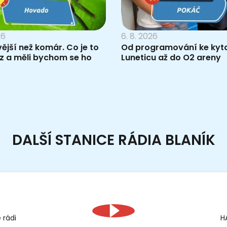
26
6. 8. 2026
vější než komár. Co je to
Od programování ke kyta
z a měli bychom se ho
Luneticu až do O2 areny
DALŠÍ STANICE RÁDIA BLANÍK
 rádi
H