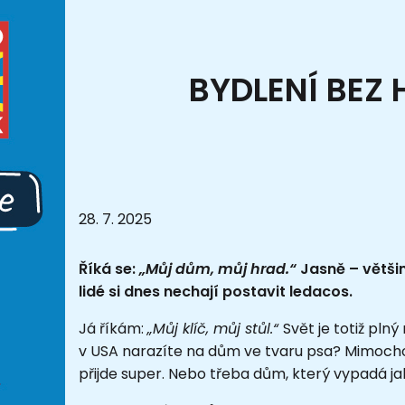
BYDLENÍ BEZ
28. 7. 2025
Říká se:
„Můj dům, můj hrad.“
Jasně – většina
lidé si dnes nechají postavit ledacos.
Já říkám:
„Můj klíč, můj stůl.“
Svět je totiž pln
v USA narazíte na dům ve tvaru psa? Mimocho
přijde super. Nebo třeba dům, který vypadá j