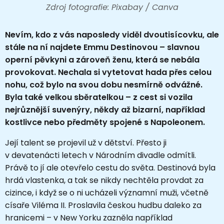
Zdroj fotografie: Pixabay / Canva
Nevím, kdo z vás naposledy viděl dvoutisícovku, ale
stále na ní najdete Emmu Destinovou – slavnou
operní pěvkyni a zároveň ženu, která se nebála
provokovat. Nechala si vytetovat hada přes celou
nohu, což bylo na svou dobu nesmírně odvážné.
Byla také velkou sběratelkou – z cest si vozila
nejrůznější suvenýry, někdy až bizarní, například
kostlivce nebo předměty spojené s Napoleonem.
Její talent se projevil už v dětství. Přesto ji
v devatenácti letech v Národním divadle odmítli.
Právě to jí ale otevřelo cestu do světa. Destinová byla
hrdá vlastenka, a tak se nikdy nechtěla provdat za
cizince, i když se o ni ucházeli významní muži, včetně
císaře Viléma II. Proslavila českou hudbu daleko za
hranicemi – v New Yorku zazněla například