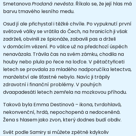
Smetanova
Prodaná nevěsta
. Říkalo se, že její hlas má
barvu tmavého lesního medu.
Osud jí ale přichystal i těžké chvíle. Po vypuknutí první
světové války se vrátila do Čech, na hranicích ji však
zadrželi, obvinili ze špionáže, zabavili pas a drželi
v domácím vězení. Po válce už na předchozí úspěch
nenavázala. Trávila čas na svém zámku, chodila na
houby nebo plula po řece na loďce. V pětačtyřiceti
letech se provdala za mladého nadporučíka letectva,
manželství ale šťastné nebylo. Navíc ji trápily
zdravotní i finanční problémy. V pouhých
dvaapadesáti letech zemřela na mozkovou příhodu.
Taková byla Emma Destinová – ikona, tvrdohlavá,
nekonvenční, hrdá, nepochopená a nedoceněná.
Žena s hlasem jako zvon, který dodnes budí obdiv.
Svět podle Samiry si můžete zpětně kdykoliv