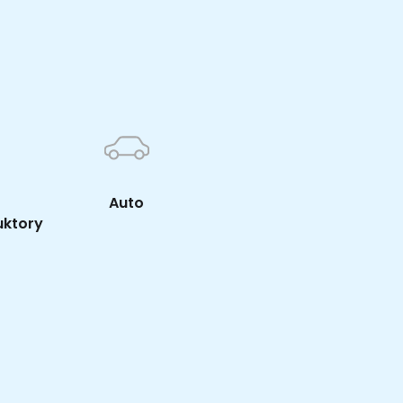
K
Auto
uktory