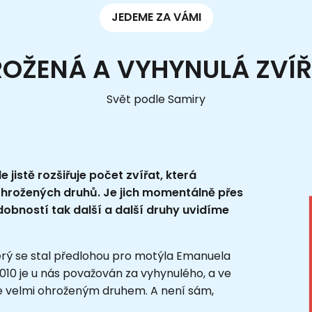
JEDEME ZA VÁMI
OŽENÁ A VYHYNULÁ ZVÍ
Svět podle Samiry
 jistě rozšiřuje počet zvířat, která
hrožených druhů. Je jich momentálně přes
dobností tak další a další druhy uvidíme
erý se stal předlohou pro motýla Emanuela
2010 je u nás považován za vyhynulého, a ve
 je velmi ohroženým druhem. A není sám,