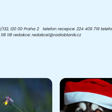
32, 120 00 Praha 2 telefon recepce: 224 409 719 telefon
03 118 118 redakce: redakce1@radioblanik.cz