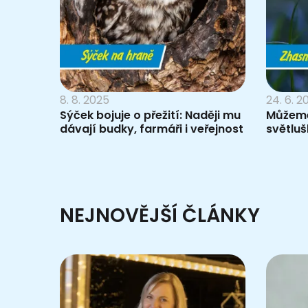
8. 8. 2025
24. 6. 2
Sýček bojuje o přežití: Naději mu
Můžeme
dávají budky, farmáři i veřejnost
světluš
NEJNOVĚJŠÍ ČLÁNKY