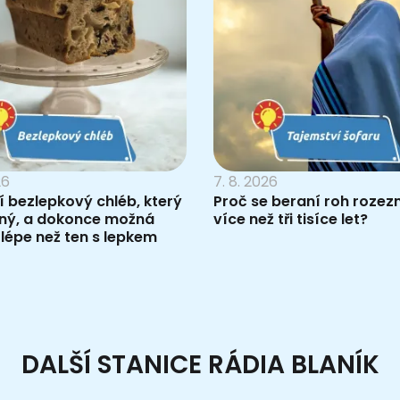
26
7. 8. 2026
 bezlepkový chléb, který
Proč se beraní roh rozez
čný, a dokonce možná
více než tři tisíce let?
lépe než ten s lepkem
DALŠÍ STANICE RÁDIA BLANÍK