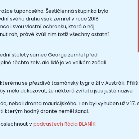
rožce tuponosého. Šestičlenná skupinka byla
dní svého druhu však zemřel v roce 2018
nce i svou vlastní ochranku, která o něj
nut roh, právě kvůli nim totiž všechny ostatní
slední stoletý samec George zemřel před
plné těchto želv, ale lidé je ve velkém začali
erému se přezdívá tasmánský tygr a žil v Austrálii. Příliš 
by měla dokazovat, že některá zvířata jsou ještě naživu.
neboli dronta mauricijského. Ten byl vyhuben už v 17. stol
roti kterým hodný dronte neměl šanci.
 poslechnout v
podcastech Rádia BLANÍK