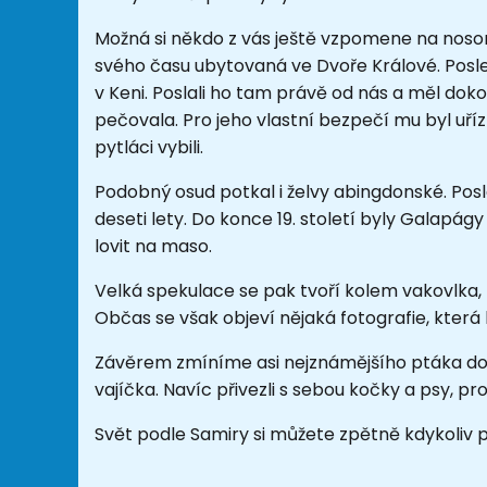
Možná si někdo z vás ještě vzpomene na noso
svého času ubytovaná ve Dvoře Králové. Posle
v Keni. Poslali ho tam právě od nás a měl doko
pečovala. Pro jeho vlastní bezpečí mu byl uříz
pytláci vybili.
Podobný osud potkal i želvy abingdonské. Po
deseti lety. Do konce 19. století byly Galapágy 
lovit na maso.
Velká spekulace se pak tvoří kolem vakovlka, kt
Občas se však objeví nějaká fotografie, která 
Závěrem zmíníme asi nejznámějšího ptáka dodo, 
vajíčka. Navíc přivezli s sebou kočky a psy, p
Svět podle Samiry si můžete zpětně kdykoliv