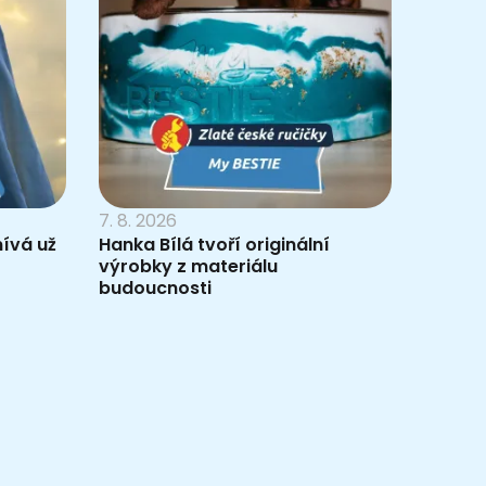
7. 8. 2026
nívá už
Hanka Bílá tvoří originální
výrobky z materiálu
budoucnosti