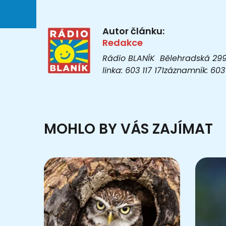
Autor článku:
Redakce
Rádio BLANÍK Bělehradská 299/1
linka: 603 117 171záznamník: 6
MOHLO BY VÁS ZAJÍMAT