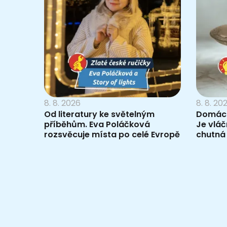
8. 8. 2026
8. 8. 20
Od literatury ke světelným
Domácí
příběhům. Eva Poláčková
Je vlá
rozsvěcuje místa po celé Evropě
chutná 