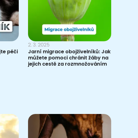
2. 3. 2025
jte péči
Jarní migrace obojživelníků: Jak
můžete pomoci chránit žáby na
jejich cestě za rozmnožováním