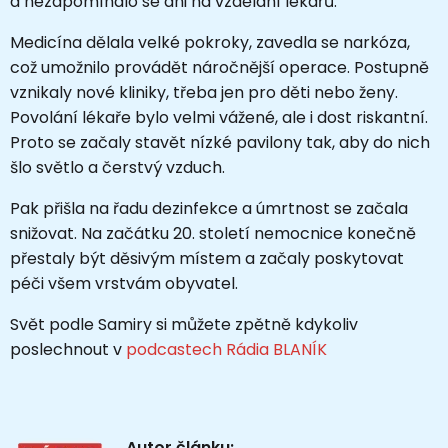
a nezapomínalo se ani na vzdělání lékařů.
Medicína dělala velké pokroky, zavedla se narkóza,
což umožnilo provádět náročnější operace. Postupně
vznikaly nové kliniky, třeba jen pro děti nebo ženy.
Povolání lékaře bylo velmi vážené, ale i dost riskantní.
Proto se začaly stavět nízké pavilony tak, aby do nich
šlo světlo a čerstvý vzduch.
Pak přišla na řadu dezinfekce a úmrtnost se začala
snižovat. Na začátku 20. století nemocnice konečně
přestaly být děsivým místem a začaly poskytovat
péči všem vrstvám obyvatel.
Svět podle Samiry si můžete zpětně kdykoliv
poslechnout v
podcastech Rádia BLANÍK
Autor článku: