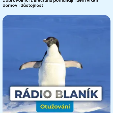
Dobrovolníci z Břečťanu pomáhají lidem vrátit
domov i důstojnost