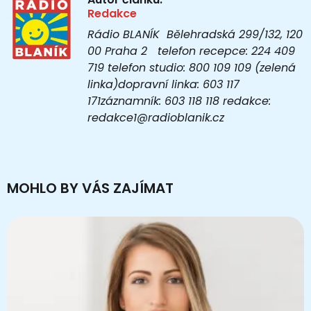
Redakce
Rádio BLANÍK Bělehradská 299/132, 120
00 Praha 2 telefon recepce: 224 409
719 telefon studio: 800 109 109 (zelená
linka)dopravní linka: 603 117
171záznamník: 603 118 118 redakce:
redakce1@radioblanik.cz
MOHLO BY VÁS ZAJÍMAT