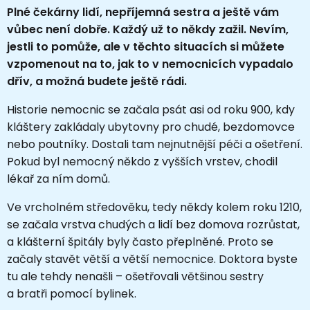
Plné čekárny lidí, nepříjemná sestra a ještě vám
vůbec není dobře. Každý už to někdy zažil. Nevím,
jestli to pomůže, ale v těchto situacích si můžete
vzpomenout na to, jak to v nemocnicích vypadalo
dřív, a možná budete ještě rádi.
Historie nemocnic se začala psát asi od roku 900, kdy
kláštery zakládaly ubytovny pro chudé, bezdomovce
nebo poutníky. Dostali tam nejnutnější péči a ošetření.
Pokud byl nemocný někdo z vyšších vrstev, chodil
lékař za ním domů.
Ve vrcholném středověku, tedy někdy kolem roku 1210,
se začala vrstva chudých a lidí bez domova rozrůstat,
a klášterní špitály byly často přeplněné. Proto se
začaly stavět větší a větší nemocnice. Doktora byste
tu ale tehdy nenašli – ošetřovali většinou sestry
a bratři pomocí bylinek.