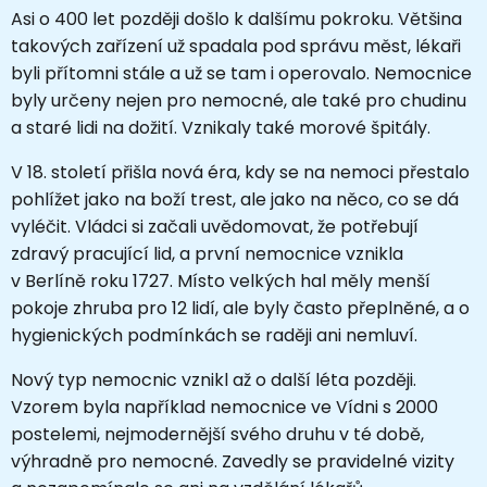
Asi o 400 let později došlo k dalšímu pokroku. Většina
takových zařízení už spadala pod správu měst, lékaři
byli přítomni stále a už se tam i operovalo. Nemocnice
byly určeny nejen pro nemocné, ale také pro chudinu
a staré lidi na dožití. Vznikaly také morové špitály.
V 18. století přišla nová éra, kdy se na nemoci přestalo
pohlížet jako na boží trest, ale jako na něco, co se dá
vyléčit. Vládci si začali uvědomovat, že potřebují
zdravý pracující lid, a první nemocnice vznikla
v Berlíně roku 1727. Místo velkých hal měly menší
pokoje zhruba pro 12 lidí, ale byly často přeplněné, a o
hygienických podmínkách se raději ani nemluví.
Nový typ nemocnic vznikl až o další léta později.
Vzorem byla například nemocnice ve Vídni s 2000
postelemi, nejmodernější svého druhu v té době,
výhradně pro nemocné. Zavedly se pravidelné vizity