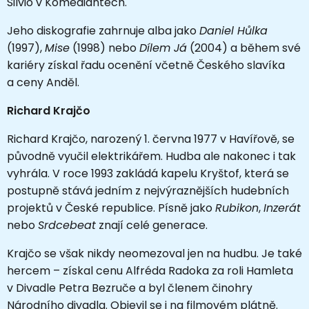
Silvio v Komediantech.
Jeho diskografie zahrnuje alba jako
Daniel Hůlka
(1997),
Mise
(1998) nebo
Dílem Já
(2004) a během své
kariéry získal řadu ocenění včetně Českého slavíka
a ceny Anděl.
Richard Krajčo
Richard Krajčo, narozený 1. června 1977 v Havířově, se
původně vyučil elektrikářem. Hudba ale nakonec i tak
vyhrála. V roce 1993 zakládá kapelu Kryštof, která se
postupně stává jedním z nejvýraznějších hudebních
projektů v České republice. Písně jako
Rubikon
,
Inzerát
nebo
Srdcebeat
znají celé generace.
Krajčo se však nikdy neomezoval jen na hudbu. Je také
hercem – získal cenu Alfréda Radoka za roli Hamleta
v Divadle Petra Bezruče a byl členem činohry
Národního divadla. Objevil se i na filmovém plátně.