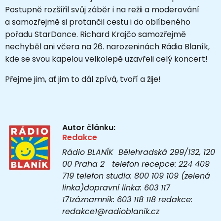
Postupně rozšířil svůj záběr i na režii a moderování
a samozřejmě si protančil cestu i do oblíbeného
pořadu StarDance. Richard Krajčo samozřejmě
nechyběl ani včera na 26. narozeninách Rádia Blaník,
kde se svou kapelou velkolepě uzavřeli celý koncert!
Přejme jim, ať jim to dál zpívá, tvoří a žije!
Autor článku:
Redakce
Rádio BLANÍK Bělehradská 299/132, 120
00 Praha 2 telefon recepce: 224 409
719 telefon studio: 800 109 109 (zelená
linka)dopravní linka: 603 117
171záznamník: 603 118 118 redakce:
redakce1@radioblanik.cz