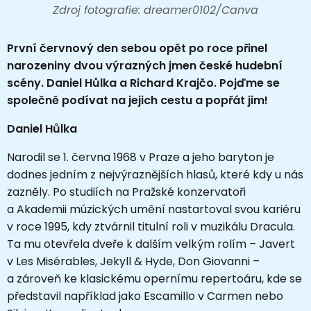
Zdroj fotografie: dreamer0102/Canva
První červnový den sebou opět po roce přinel
narozeniny dvou výrazných jmen české hudební
scény. Daniel Hůlka a Richard Krajčo. Pojďme se
společně podívat na jejich cestu a popřát jim!
Daniel Hůlka
Narodil se 1. června 1968 v Praze a jeho baryton je
dodnes jedním z nejvýraznějších hlasů, které kdy u nás
zazněly. Po studiích na Pražské konzervatoři
a Akademii múzických umění nastartoval svou kariéru
v roce 1995, kdy ztvárnil titulní roli v muzikálu Dracula.
Ta mu otevřela dveře k dalším velkým rolím – Javert
v Les Misérables, Jekyll & Hyde, Don Giovanni –
a zároveň ke klasickému opernímu repertoáru, kde se
představil například jako Escamillo v Carmen nebo