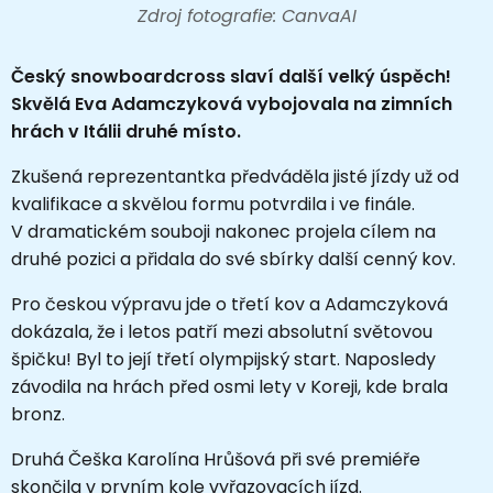
Zdroj fotografie: CanvaAI
Český snowboardcross slaví další velký úspěch!
Skvělá Eva Adamczyková vybojovala na zimních
hrách v Itálii druhé místo.
Zkušená reprezentantka předváděla jisté jízdy už od
kvalifikace a skvělou formu potvrdila i ve finále.
V dramatickém souboji nakonec projela cílem na
druhé pozici a přidala do své sbírky další cenný kov.
Pro českou výpravu jde o třetí kov a Adamczyková
dokázala, že i letos patří mezi absolutní světovou
špičku! Byl to její třetí olympijský start.
Naposledy
závodila na hrách před osmi lety v Koreji, kde brala
bronz.
Druhá Češka Karolína Hrůšová při své premiéře
skončila v prvním kole vyřazovacích jízd.