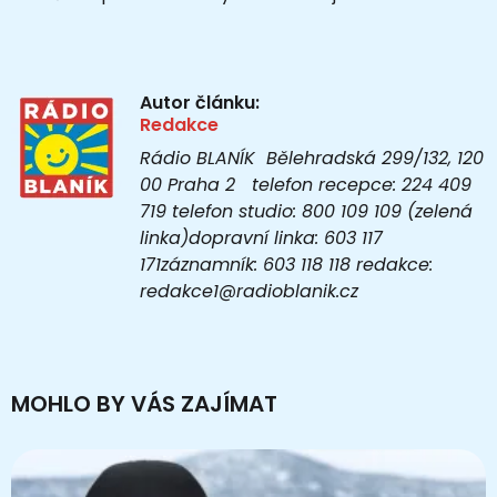
Autor článku:
Redakce
Rádio BLANÍK Bělehradská 299/132, 120
00 Praha 2 telefon recepce: 224 409
719 telefon studio: 800 109 109 (zelená
linka)dopravní linka: 603 117
171záznamník: 603 118 118 redakce:
redakce1@radioblanik.cz
MOHLO BY VÁS ZAJÍMAT