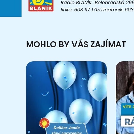
Rádio BLANÍK Bělehradská 299/1
linka: 603 117 171záznamník: 6
MOHLO BY VÁS ZAJÍMAT