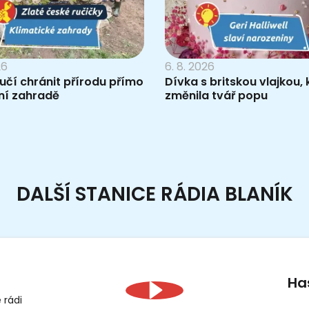
26
6. 8. 2026
 učí chránit přírodu přímo
Dívka s britskou vlajkou, 
ní zahradě
změnila tvář popu
DALŠÍ STANICE RÁDIA BLANÍK
Ha
 rádi