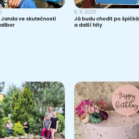
5
6. 9. 2025
 Janda ve skutečnosti
Já budu chodit po špičk
alibor
a další hity