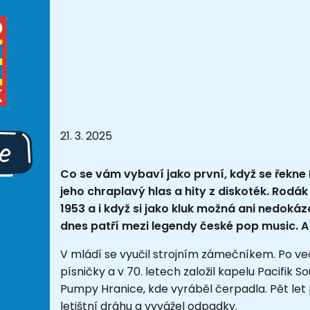
21. 3. 2025
Co se vám vybaví jako první, když se řekne
jeho chraplavý hlas a hity z diskoték. Rodák
1953 a i když si jako kluk možná ani nedoká
dnes patří mezi legendy české pop music. A 
V mládí se vyučil strojním zámečníkem. Po veče
písničky a v 70. letech založil kapelu Pacifik So
Pumpy Hranice, kde vyráběl čerpadla. Pět let p
letištní dráhu a vyvážel odpadky.