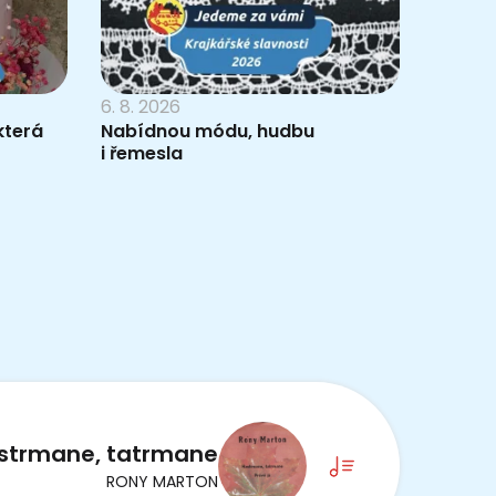
6. 8. 2026
která
Nabídnou módu, hudbu
i řemesla
strmane, tatrmane
RONY MARTON