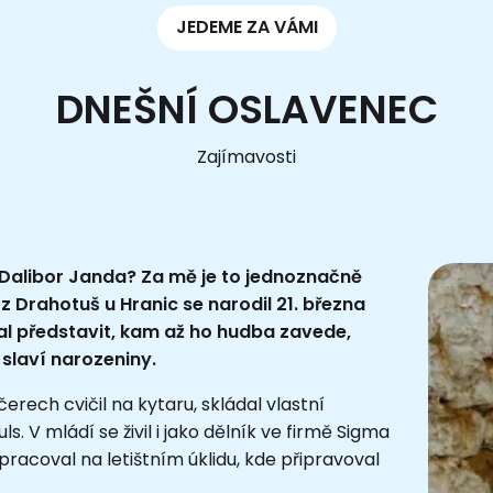
JEDEME ZA VÁMI
DNEŠNÍ OSLAVENEC
Zajímavosti
 Dalibor Janda? Za mě je to jednoznačně
 z Drahotuš u Hranic se narodil 21. března
zal představit, kam až ho hudba zavede,
slaví narozeniny.
rech cvičil na kytaru, skládal vlastní
uls.
V mládí se živil i jako dělník ve firmě Sigma
racoval na letištním úklidu, kde připravoval