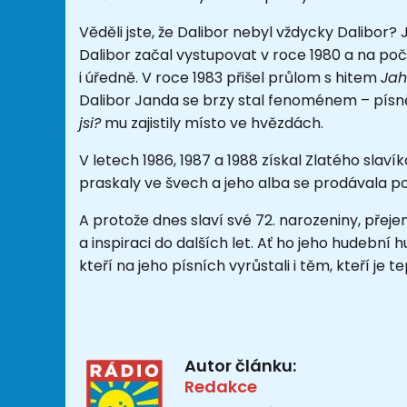
Věděli jste, že Dalibor nebyl vždycky Dalibor?
Dalibor
začal vystupovat v roce
1980
a na počá
i úředně.
V roce 1983 přišel průlom s hitem
Jah
Dalibor Janda se brzy stal fenoménem – písn
jsi?
mu zajistily místo ve hvězdách.
V letech 1986, 1987 a 1988 získal Zlatého slavík
praskaly ve švech a jeho alba se prodávala po 
A protože dnes slaví své 72. narozeniny, přej
a inspiraci do dalších let. Ať ho jeho hudební 
kteří na jeho písních vyrůstali i těm, kteří je t
Autor článku:
Redakce