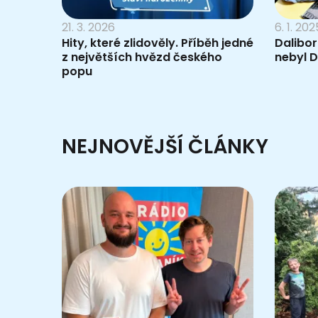
21. 3. 2026
6. 1. 202
Hity, které zlidověly. Příběh jedné
Dalibor
z největších hvězd českého
nebyl D
popu
NEJNOVĚJŠÍ ČLÁNKY