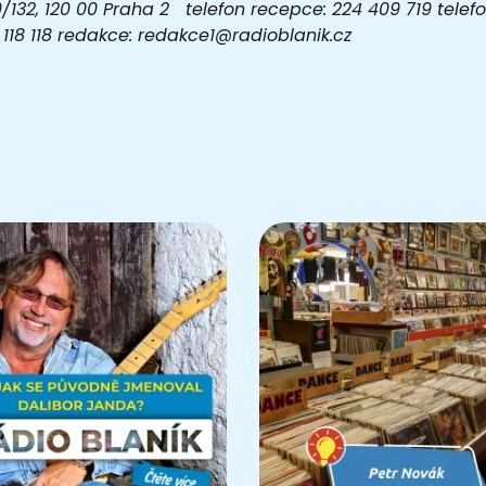
32, 120 00 Praha 2 telefon recepce: 224 409 719 telefon
03 118 118 redakce: redakce1@radioblanik.cz