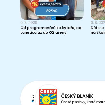
6. 8. 2026
6. 8. 20
Od programování ke kytaře, od
Děti se
Luneticu až do O2 areny
na škol
ČESKÝ BLANÍK
LIVE
České písničky, které máte