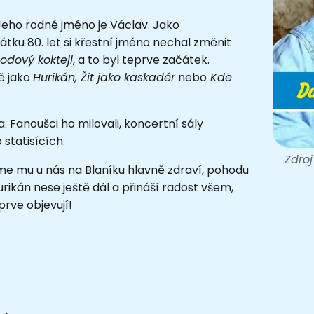
 Jeho rodné jméno je Václav. Jako
tku 80. let si křestní jméno nechal změnit
odový koktejl
, a to byl teprve začátek.
ě jako
Hurikán, Žít jako kaskadér
nebo
Kde
a. Fanoušci ho milovali, koncertní sály
statisících.
Zdroj
eme mu u nás na Blaníku hlavně zdraví, pohodu
hurikán nese ještě dál a přináší radost všem,
eprve objevují!