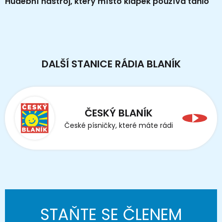
Hudební nástroj, který místo klapek používá táhlo
DALŠÍ STANICE RÁDIA BLANÍK
ČESKÝ BLANÍK
České písničky, které máte rádi
STAŇTE SE ČLENEM