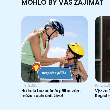
MOHLO BY VÁS ZAJÍMAT
1. 9. 2025
18. 2. 2
Na kole bezpečně: přilba vám
Výzva D
může zachránit život
Registr