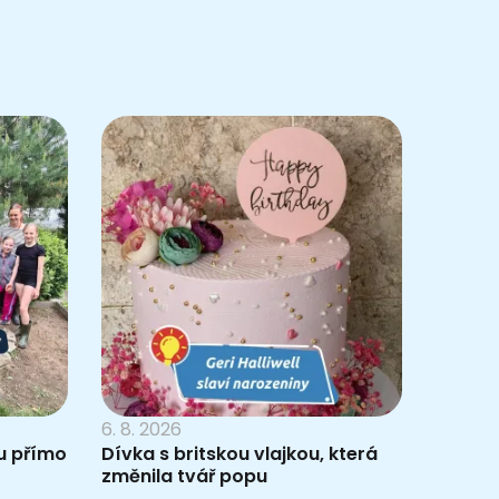
6. 8. 2026
du přímo
Dívka s britskou vlajkou, která
změnila tvář popu