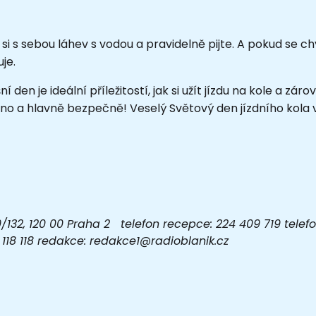
 si s sebou láhev s vodou a pravidelně pijte. A pokud se ch
je.
í den je ideální příležitostí, jak si užít jízdu na kole a z
lno a hlavně bezpečně! Veselý Světový den jízdního kola
32, 120 00 Praha 2 telefon recepce: 224 409 719 telefon
03 118 118 redakce: redakce1@radioblanik.cz