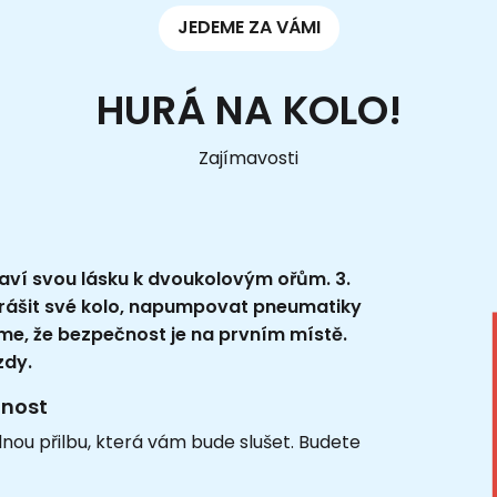
JEDEME ZA VÁMI
HURÁ NA KOLO!
Zajímavosti
slaví svou lásku k dvoukolovým ořům. 3.
prášit své kolo, napumpovat pneumatiky
me, že bezpečnost je na prvním místě.
zdy.
tnost
nou přilbu, která vám bude slušet. Budete