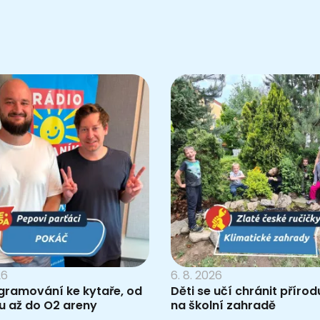
26
6. 8. 2026
gramování ke kytaře, od
Děti se učí chránit příro
u až do O2 areny
na školní zahradě