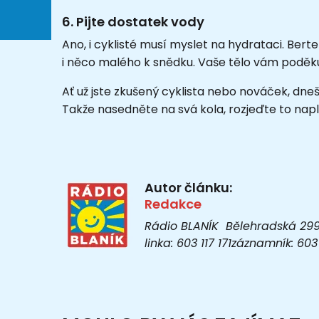
6. Pijte dostatek vody
Ano, i cyklisté musí myslet na hydrataci. Berte
i něco malého k snědku. Vaše tělo vám poděku
Ať už jste zkušený cyklista nebo nováček, dnešn
Takže nasedněte na svá kola, rozjeďte to nap
Autor článku:
Redakce
Rádio BLANÍK Bělehradská 299/1
linka: 603 117 171záznamník: 6