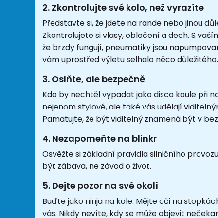
2. Zkontrolujte své kolo, než vyrazíte
Představte si, že jdete na rande nebo jinou d
Zkontrolujete si vlasy, oblečení a dech. S vaš
že brzdy fungují, pneumatiky jsou napumpova
vám uprostřed výletu selhalo něco důležitého.
3. Oslňte, ale bezpečně
Kdo by nechtěl vypadat jako disco koule při no
nejenom stylové, ale také vás udělají viditelný
Pamatujte, že být viditelný znamená být v bez
4. Nezapomeňte na blinkr
Osvěžte si základní pravidla silničního provo
být zábava, ne závod o život.
5. Dejte pozor na své okolí
Buďte jako ninja na kole. Mějte oči na stopkác
vás. Nikdy nevíte, kdy se může objevit neče