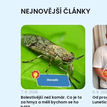
NEJNOVĚJŠÍ ČLÁNKY
7. 8. 2026
6. 8. 20
Bolestivější než komár. Co je to
Od pro
za hmyz a měli bychom se ho
Lunetic
bát?