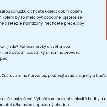
ůležitou schůzku a chcete udělat dobrý dojem.
ím kolem by to mělo být podobné. Ujistěte se,
né a řetěz je namazaný. Nechcete přece, aby
ční jízdě? Reflexní prvky a světla jsou
mi pro ostatní účastníky silničního provozu.
pečí.
zu. Zastavujte na červenou, používejte ruční signály a buď
h a uši nastražené. Vyhněte se poslechu hlasité hudby a ra
kaná překážka nebo nepozorný chodec.