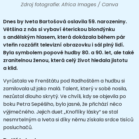
Zdroj fotografie: Africa Images / Canva
Dnes by Iveta Bartošová oslavila 59. narozeniny.
Většina z nás si vybaví éterickou blondýnku
s andělským hlasem, která dokázala během pár
vteřin rozzářit televizní obrazovku i sál plný lidí.
Byla symbolem popové hudby 80. a 90. let, ale také
zranitelnou ženou, která celý život hledala jistotu
a klid.
Vyrůstala ve Frenštátu pod Radhoštěm a hudbu si
zamilovala už jako malá. Talent, který v sobě nosila,
nezůstal dlouho skrytý. Ve chvíli, kdy se objevila po
boku Petra Sepéšiho, bylo jasné, že přichází něco
výjimečného. Jejich duet „Knoflíky lásky“ se stal
nesmrtelným a Iveta si díky němu získala srdce tisíců
posluchačů.