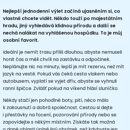
Nejlepší jednodenní výlet začíná ujasněním si, co
vlastně chcete vidět. Někdo touží po majestátním
hradu, jiný vyhledává klidnou přírodu a další se
nechá nalákat na vyhlášenou hospůdku. To je můj
osobní favorit.
Ideální je nemít trasu příliš dlouhou, abyste nemuseli
honit čas a měli chvíli na zastávku a odpočinek.
Neplánujte nic na minuty, lepší je mít rezervu, než mít
jazyk na vestě. Pokud vás čeká cesta vlakem nebo
autobusem, vyplatí se vyjet dřív, abyste se vyhnuli
ranní špičce. Zvlášť pokud na víkend hlásí sluníčko.
Někdy stačí jen pohodlné boty, pití, něco málo
k zakousnutí a dobrá společnost. Cestou si dejte
i přestávky na focení, pozorování přírody nebo se
zapovídejte s někým místním. Získáte tak možná
o dané oblasti úplně jiný obrázek, než kdybyste jen