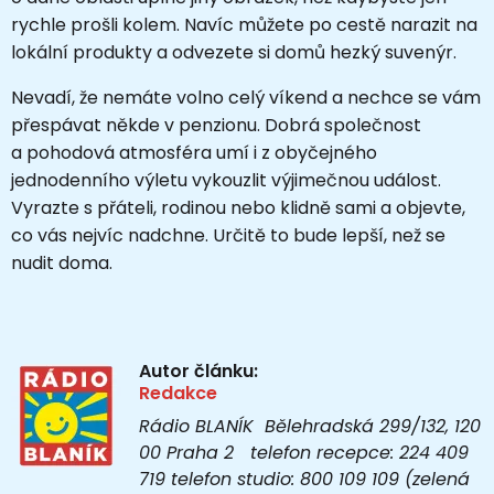
rychle prošli kolem. Navíc můžete po cestě narazit na
lokální produkty a odvezete si domů hezký suvenýr.
Nevadí, že nemáte volno celý víkend a nechce se vám
přespávat někde v penzionu. Dobrá společnost
a pohodová atmosféra umí i z obyčejného
jednodenního výletu vykouzlit výjimečnou událost.
Vyrazte s přáteli, rodinou nebo klidně sami a objevte,
co vás nejvíc nadchne. Určitě to bude lepší, než se
nudit doma.
Autor článku:
Redakce
Rádio BLANÍK Bělehradská 299/132, 120
00 Praha 2 telefon recepce: 224 409
719 telefon studio: 800 109 109 (zelená