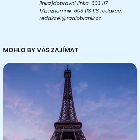
linka)dopravní linka: 603 117
171záznamník: 603 118 118 redakce:
redakce1@radioblanik.cz
MOHLO BY VÁS ZAJÍMAT