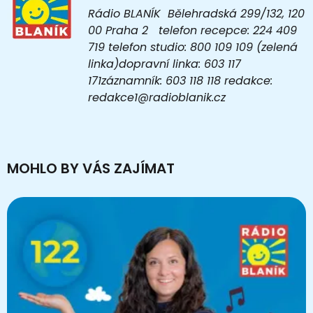
Rádio BLANÍK Bělehradská 299/132, 120
00 Praha 2 telefon recepce: 224 409
719 telefon studio: 800 109 109 (zelená
linka)dopravní linka: 603 117
171záznamník: 603 118 118 redakce:
redakce1@radioblanik.cz
MOHLO BY VÁS ZAJÍMAT