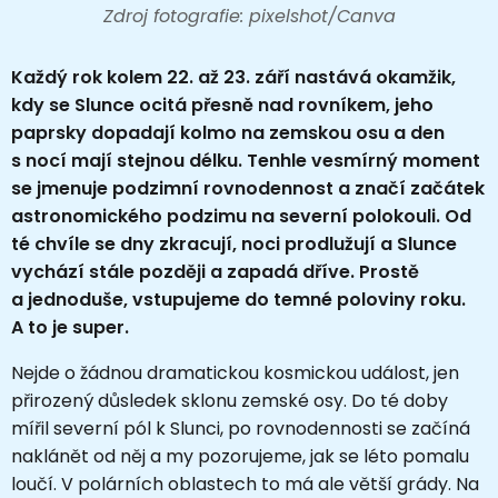
Zdroj fotografie: pixelshot/Canva
Každý rok kolem 22. až 23. září nastává okamžik,
kdy se Slunce ocitá přesně nad rovníkem, jeho
paprsky dopadají kolmo na zemskou osu a den
s nocí mají stejnou délku. Tenhle vesmírný moment
se jmenuje podzimní rovnodennost a značí začátek
astronomického podzimu na severní polokouli. Od
té chvíle se dny zkracují, noci prodlužují a Slunce
vychází stále později a zapadá dříve. Prostě
a jednoduše, vstupujeme do temné poloviny roku.
A to je super.
Nejde o žádnou dramatickou kosmickou událost, jen
přirozený důsledek sklonu zemské osy. Do té doby
mířil severní pól k Slunci, po rovnodennosti se začíná
naklánět od něj a my pozorujeme, jak se léto pomalu
loučí. V polárních oblastech to má ale větší grády. Na