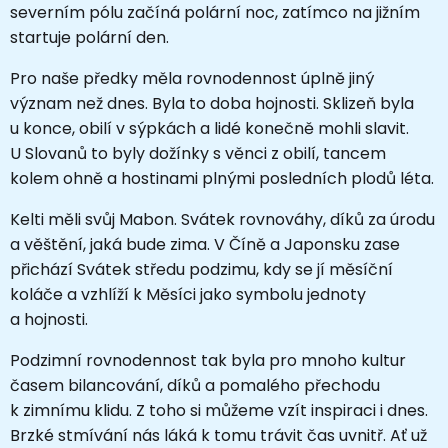
severním pólu začíná polární noc, zatímco na jižním
startuje polární den.
Pro naše předky měla rovnodennost úplně jiný
význam než dnes. Byla to doba hojnosti. Sklizeň byla
u konce, obilí v sýpkách a lidé konečně mohli slavit.
U Slovanů to byly dožínky s věnci z obilí, tancem
kolem ohně a hostinami plnými posledních plodů léta.
Kelti měli svůj Mabon. Svátek rovnováhy, díků za úrodu
a věštění, jaká bude zima. V Číně a Japonsku zase
přichází Svátek středu podzimu, kdy se jí měsíční
koláče a vzhlíží k Měsíci jako symbolu jednoty
a hojnosti.
Podzimní rovnodennost tak byla pro mnoho kultur
časem bilancování, díků a pomalého přechodu
k zimnímu klidu. Z toho si můžeme vzít inspiraci i dnes.
Brzké stmívání nás láká k tomu trávit čas uvnitř. Ať už