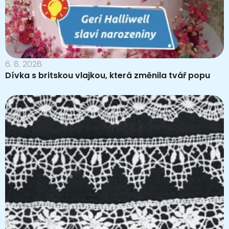
6. 8. 2026
Dívka s britskou vlajkou, která změnila tvář popu