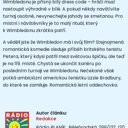
Wimbledonu je přísný bílý dress code – hráči musí
nastoupit výhradně v bílé. A pokud někdy navštívíte
turnaj osobně, nevynechejte jahody se smetanou. Pro
místní i návštěvníky je to malý rituál, který
k Wimbledonu zkrátka patří.
A věděli jste že Wimbledon má i svůj film? Stejnojmená
romantická komedie sleduje příběh britského tenistu
Petera, který kdysi patřil mezi světovou špičku, ale teď
je na 119. místě. Chystá se ukončit kariéru po
posledním turnaji ve Wimbledonu. Nečekaně však
potká ambiciózní americkou tenistku Lizzie Bradbury,
do které se zamiluje. Romantická letní oddechovka.
Autor článku:
Redakce
Rádio BLANÍK Bělehradská 299/132, 120