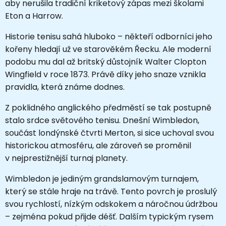
aby nerušila tradiční kriketový zápas mezi školami
Eton a Harrow.
Historie tenisu sahá hluboko – někteří odborníci jeho
kořeny hledají už ve starověkém Řecku. Ale moderní
podobu mu dal až britský důstojník Walter Clopton
Wingfield v roce 1873. Právě díky jeho snaze vznikla
pravidla, která známe dodnes.
Z poklidného anglického předměstí se tak postupně
stalo srdce světového tenisu. Dnešní Wimbledon,
součást londýnské čtvrti Merton, si sice uchoval svou
historickou atmosféru, ale zároveň se proměnil
v nejprestižnější turnaj planety.
Wimbledon je jediným grandslamovým turnajem,
který se stále hraje na trávě. Tento povrch je proslulý
svou rychlostí, nízkým odskokem a náročnou údržbou
– zejména pokud přijde déšť. Dalším typickým rysem