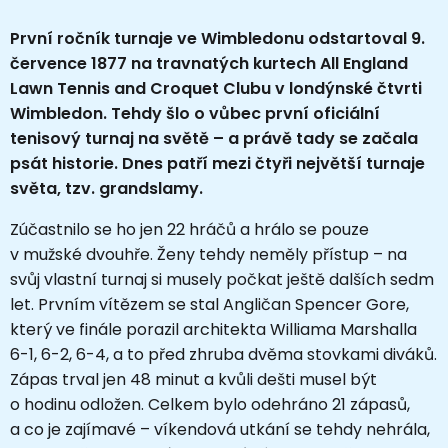
První ročník turnaje ve Wimbledonu odstartoval 9.
července 1877 na travnatých kurtech All England
Lawn Tennis and Croquet Clubu v londýnské čtvrti
Wimbledon. Tehdy šlo o vůbec první oficiální
tenisový turnaj na světě – a právě tady se začala
psát historie. Dnes patří mezi čtyři největší turnaje
světa, tzv. grandslamy.
Zúčastnilo se ho jen 22 hráčů a hrálo se pouze
v mužské dvouhře. Ženy tehdy neměly přístup – na
svůj vlastní turnaj si musely počkat ještě dalších sedm
let. Prvním vítězem se stal Angličan Spencer Gore,
který ve finále porazil architekta Williama Marshalla
6-1, 6-2, 6-4, a to před zhruba dvěma stovkami diváků.
Zápas trval jen 48 minut a kvůli dešti musel být
o hodinu odložen. Celkem bylo odehráno 21 zápasů,
a co je zajímavé – víkendová utkání se tehdy nehrála,