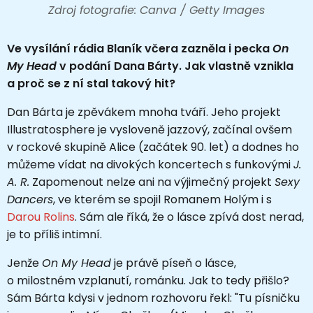
Zdroj fotografie: Canva / Getty Images
Ve vysílání rádia Blaník včera zazněla i pecka
On
My Head
v podání Dana Bárty. Jak vlastně vznikla
a proč se z ní stal takový hit?
Dan Bárta je zpěvákem mnoha tváří. Jeho projekt
Illustratosphere je vysloveně jazzový, začínal ovšem
v rockové skupině Alice (začátek 90. let) a dodnes ho
můžeme vídat na divokých koncertech s funkovými
J.
A. R.
Zapomenout nelze ani na výjimečný projekt
Sexy
Dancers
, ve kterém se spojil Romanem Holým i s
Darou Rolins
. Sám ale říká, že o lásce zpívá dost nerad,
je to příliš intimní.
Jenže
On My Head
je právě píseň o lásce,
o milostném vzplanutí, románku. Jak to tedy přišlo?
Sám Bárta kdysi v jednom rozhovoru řekl: "Tu písničku