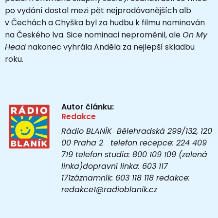
po vydání dostal mezi pět nejprodávanějších alb
v Čechách a Chyška byl za hudbu k filmu nominován
na Českého lva. Sice nominaci neproměnil, ale
On My
Head
nakonec vyhrála Anděla za nejlepší skladbu
roku.
Autor článku:
Redakce
Rádio BLANÍK Bělehradská 299/132, 120
00 Praha 2 telefon recepce: 224 409
719 telefon studio: 800 109 109 (zelená
linka)dopravní linka: 603 117
171záznamník: 603 118 118 redakce:
redakce1@radioblanik.cz