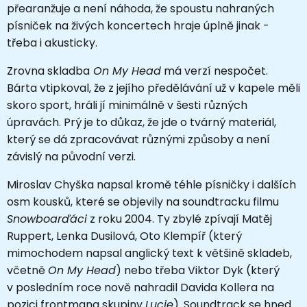
přearanžuje a není náhoda, že spoustu nahraných
písniček na živých koncertech hraje úplně jinak -
třeba i akusticky.
Zrovna skladba
On My Head
má verzí nespočet.
Bárta vtipkoval, že z jejího předělávání už v kapele měli
skoro sport, hráli jí minimálně v šesti různých
úpravách. Prý je to důkaz, že jde o tvárný materiál,
který se dá zpracovávat různými způsoby a není
závislý na původní verzi.
Miroslav Chyška napsal kromě téhle písničky i dalších
osm kousků, které se objevily na soundtracku filmu
Snowboarďáci
z roku 2004. Ty zbylé zpívají Matěj
Ruppert, Lenka Dusilová, Oto Klempíř (který
mimochodem napsal anglický text k většině skladeb,
včetně
On My Head
) nebo třeba Viktor Dyk (který
v posledním roce nově nahradil Davida Kollera na
pozici frontmana skupiny
Lucie
). Soundtrack se hned