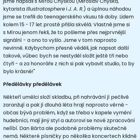
jsme napsali s Mírou Chyškou (Miroslav Chyška,
kytarista
Illustratosphere
i
J. A. R.
) a úplnou náhodou
jsme se trefili do teenagerského vkusu té doby. Lidem
kolem 15 - 17 let prostě přišla skvělá. Vlastně jsme si
s Mírou jenom řekli, že to pošleme přes nejprvnější
signální - a ono to vyšlo. Jsme v tom naprosto
nevinně. Kdybychom přesně věděli, jak napsat další
takové, vůbec bych se nestyděl složit ještě tři nebo
čtyři - a za honoráře z nich si pak vybavit studio, to by
bylo krásné!"
Předělávky předělávek
Někteří umělci složí skladbu, při nahrávání jí pečlivě
zaranžují a pak jí dlouhá léta hrají naprosto věrně -
občas bývá problém, když se třeba v kapele vymění
hudebníci, mají jiný styl a autorovi se nové zpracování
nelíbí. Dan Bárta ale podobné problémy skutečně
nemá. Některé písničky po několika koncertech klidně