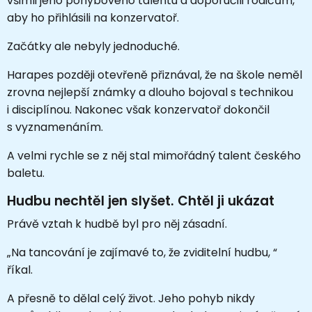
všimli jeho pohybového talentu a doporučili rodičům,
aby ho přihlásili na konzervatoř.
Začátky ale nebyly jednoduché.
Harapes později otevřeně přiznával, že na škole neměl
zrovna nejlepší známky a dlouho bojoval s technikou
i disciplínou. Nakonec však konzervatoř dokončil
s vyznamenáním.
A velmi rychle se z něj stal mimořádný talent českého
baletu.
Hudbu nechtěl jen slyšet. Chtěl ji ukázat
Právě vztah k hudbě byl pro něj zásadní.
„Na tancování je zajímavé to, že zviditelní hudbu, “
říkal.
A přesně to dělal celý život. Jeho pohyb nikdy