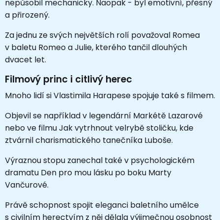
nepůsobil mechanicky. Naopak - byl emotivní, přesný
a přirozený.
Za jednu ze svých největších rolí považoval Romea
v baletu Romeo a Julie, kterého tančil dlouhých
dvacet let.
Filmový princ i citlivý herec
Mnoho lidí si Vlastimila Harapese spojuje také s filmem.
Objevil se například v legendární Markétě Lazarové
nebo ve filmu Jak vytrhnout velrybě stoličku, kde
ztvárnil charismatického tanečníka Luboše.
Výraznou stopu zanechal také v psychologickém
dramatu Den pro mou lásku po boku Marty
Vančurové.
Právě schopnost spojit eleganci baletního umělce
s civilním herectvím z něj dělala výjimečnou osobnost