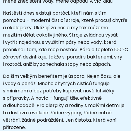
méně znečištění vody, méně odpadu. A víc klidu.
Naštěstí dnes existují parťáci, kteří nám s tím
pomohou – moderní čisticí stroje, které pracují chytře
a ekologicky. Uklízejí za nás a my tak můžeme
mezitím dělat cokoliv jiného. Stroje zvládnou vysát
i vytřít najednou, s využitím páry nebo vody, která
pronikne i tam, kde mop nestačí. Pára o teplotě 100 °C
zároveň dezinfikuje, takže si poradí s bakteriemi, viry
i roztoči, aniž by zanechala stopy nebo zápach.
Dalším velkým benefitem je úspora. Nejen času, ale
i vody a peněz. Mnoho chytrých čističů funguje
s minimem a bez potřeby kupovat nové lahvičky
s přípravky. A navíc – fungují tiše, efektivně
a dlouhodobě. Pro alergiky a rodiny s malými dětmi je
to doslova revoluce: žádné výpary, žádné nutné
větrání, žádné podráždění. Jen čistota, která voní
přirozeně.