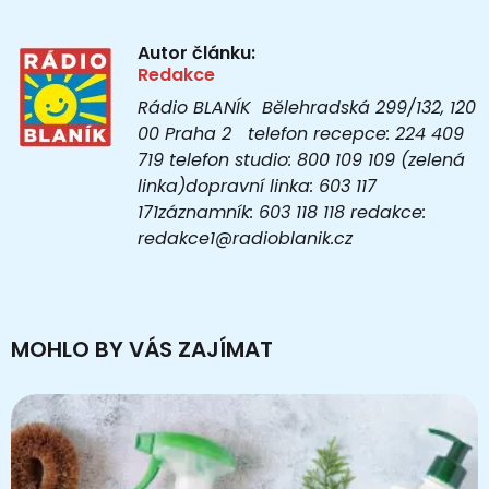
Autor článku:
Redakce
Rádio BLANÍK Bělehradská 299/132, 120
00 Praha 2 telefon recepce: 224 409
719 telefon studio: 800 109 109 (zelená
linka)dopravní linka: 603 117
171záznamník: 603 118 118 redakce:
redakce1@radioblanik.cz
MOHLO BY VÁS ZAJÍMAT