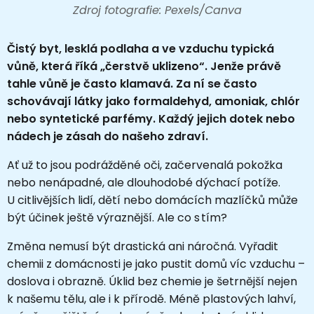
Zdroj fotografie: Pexels/Canva
Čistý byt, lesklá podlaha a ve vzduchu typická
vůně, která říká „čerstvě uklizeno“. Jenže právě
tahle vůně je často klamavá. Za ní se často
schovávají látky jako formaldehyd, amoniak, chlór
nebo syntetické parfémy. Každý jejich dotek nebo
nádech je zásah do našeho zdraví.
Ať už to jsou podrážděné oči, začervenalá pokožka
nebo nenápadné, ale dlouhodobé dýchací potíže.
U citlivějších lidí, dětí nebo domácích mazlíčků může
být účinek ještě výraznější. Ale co s tím?
Změna nemusí být drastická ani náročná. Vyřadit
chemii z domácnosti je jako pustit domů víc vzduchu –
doslova i obrazně. Úklid bez chemie je šetrnější nejen
k našemu tělu, ale i k přírodě. Méně plastových lahví,