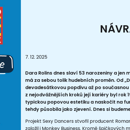
NÁVR
7. 12. 2025
Dara Rolins dnes slaví 53 narozeniny a je
má za sebou tolik hudebních proměn. Od „Da
devadesátkovou popdivu až po současnou 
z nejodvážnějších kroků její kariéry byl rok 
typickou popovou estetiku a naskočit na fun
tehdy působila jako zjevení. Dnes si budem
Projekt Sexy Dancers stvořil producent Roman H
založil i Monkey Business. Kromě špičkových m