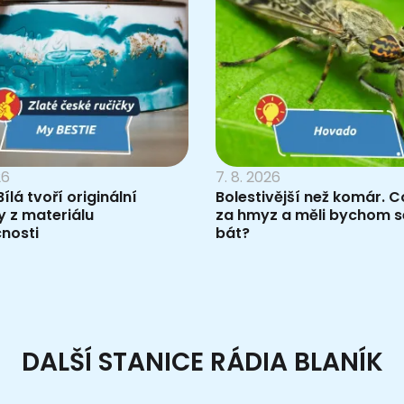
26
7. 8. 2026
ílá tvoří originální
Bolestivější než komár. Co
 z materiálu
za hmyz a měli bychom s
nosti
bát?
DALŠÍ STANICE RÁDIA BLANÍK