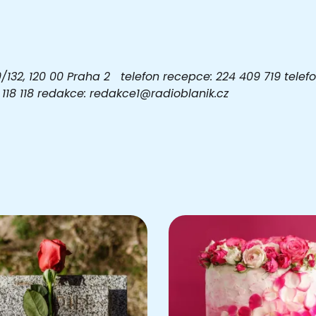
32, 120 00 Praha 2 telefon recepce: 224 409 719 telefon
03 118 118 redakce: redakce1@radioblanik.cz