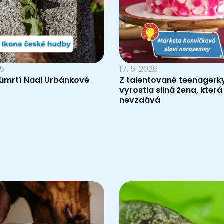
25
17. 5. 2026
 úmrtí Nadi Urbánkové
Z talentované teenagerk
vyrostla silná žena, která
nevzdává