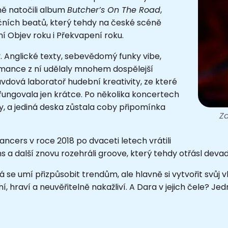
ně natočili album
Butcher’s On The Road
,
ečních beatů, který tehdy na české scéně
í Objev roku i Překvapení roku.
ív. Anglické texty, sebevědomý funky vibe,
mance z ní udělaly mnohem dospělejší
avdová laboratoř hudební kreativity, ze které
o fungovala jen krátce. Po několika koncertech
ky, a jediná deska zůstala coby připomínka
Zd
ancers v roce 2018 po dvaceti letech vrátili
ins a další znovu rozehráli groove, který tehdy otřásl dev
se umí přizpůsobit trendům, ale hlavně si vytvořit svůj vl
, hraví a neuvěřitelně nakažliví. A Dara v jejich čele? Je