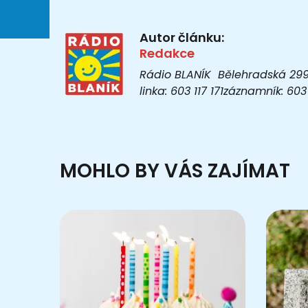
Autor článku:
Redakce
Rádio BLANÍK Bělehradská 299/1
linka: 603 117 171záznamník: 6
MOHLO BY VÁS ZAJÍMAT