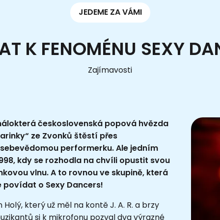
JEDEME ZA VÁMI
AT K FENOMÉNU SEXY DA
Zajímavosti
n málokterá československá popová hvězda
rinky“ ze Zvonků štěstí přes
sebevědomou performerku. Ale jedním
1998, kdy se rozhodla na chvíli opustit svou
kovou vlnu. A to rovnou ve skupině, která
e povídat o Sexy Dancers!
olý, který už měl na kontě J. A. R. a brzy
uzikantů si k mikrofonu pozval dva výrazné