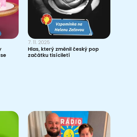
7. 11. 2025
y
Hlas, který změnil český pop
 se
začátku tisíciletí