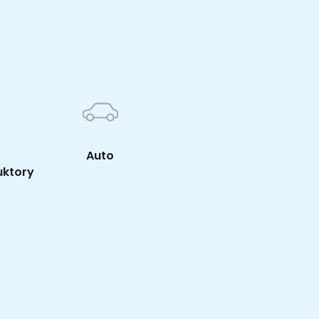
K
Auto
uktory