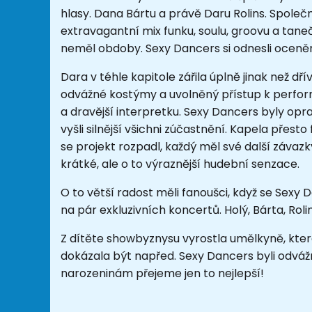
hlasy. Dana Bártu a právě Daru Rolins. Společ
extravagantní mix funku, soulu, groovu a tan
neměl obdoby. Sexy Dancers si odnesli oceněn
Dara v téhle kapitole zářila úplně jinak než dř
odvážné kostýmy a uvolněný přístup k perfor
a dravější interpretku. Sexy Dancers byly opr
vyšli silnější všichni zúčastnění. Kapela přest
se projekt rozpadl, každý měl své další závaz
krátké, ale o to výraznější hudební senzace.
O to větší radost měli fanoušci, když se Sexy D
na pár exkluzivních koncertů. Holý, Bárta, Rol
Z dítěte showbyznysu vyrostla umělkyně, která 
dokázala být napřed. Sexy Dancers byli odvážní
narozeninám přejeme jen to nejlepší!