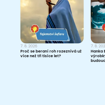
7. 8. 2026
7. 8. 20
Proč se beraní roh rozeznívá už
Hanka B
více než tři tisíce let?
výrobky
budouc