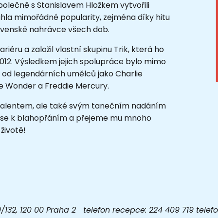
olečně s Stanislavem Hložkem vytvořili
hla mimořádné popularity, zejména díky hitu
lovenské nahrávce všech dob.
riéru a založil vlastní skupinu Trik, která ho
2012. Výsledkem jejich spolupráce bylo mimo
ně od legendárních umělců jako Charlie
ie Wonder a Freddie Mercury.
talentem, ale také svým tanečním nadáním
e se k blahopřáním a přejeme mu mnoho
 životě!
32, 120 00 Praha 2 telefon recepce: 224 409 719 telefon