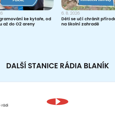
26
6. 8. 2026
gramování ke kytaře, od
Děti se učí chránit příro
u až do O2 areny
na školní zahradě
DALŠÍ STANICE RÁDIA BLANÍK
 rádi