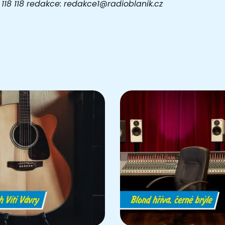
03 118 118 redakce: redakce1@radioblanik.cz