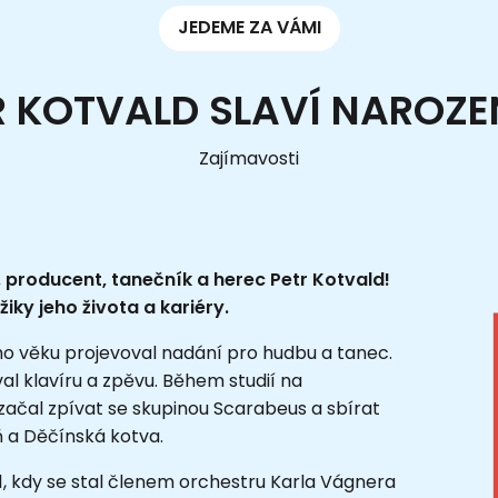
JEDEME ZA VÁMI
R KOTVALD SLAVÍ NAROZE
Zajímavosti
 producent, tanečník a herec Petr Kotvald!
iky jeho života a kariéry.
ého věku projevoval nadání pro hudbu a tanec.
al klavíru a zpěvu. Během studií na
čal zpívat se skupinou Scarabeus a sbírat
ň a Děčínská kotva.
1, kdy se stal členem orchestru Karla Vágnera