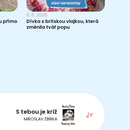
6. 8. 2026
du přímo
Dívka s britskou vlajkou, která
změnila tvář popu
S tebou je kríž
MIROSLAV ŽBIRKA