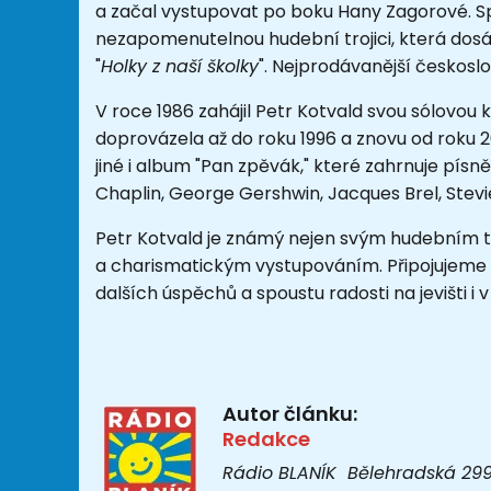
a začal vystupovat po boku Hany Zagorové. Sp
nezapomenutelnou hudební trojici, která dosá
"
Holky z naší školky
". Nejprodávanější českos
V roce 1986 zahájil Petr Kotvald svou sólovou ka
doprovázela až do roku 1996 a znovu od roku 
jiné i album "Pan zpěvák," které zahrnuje pís
Chaplin, George Gershwin, Jacques Brel, Stev
Petr Kotvald je známý nejen svým hudebním 
a charismatickým vystupováním. Připojujem
dalších úspěchů a spoustu radosti na jevišti i v
Autor článku:
Redakce
Rádio BLANÍK Bělehradská 299/1