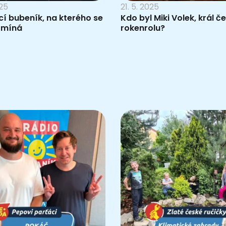
025
21. 5. 2025
cí bubeník, na kterého se
Kdo byl Miki Volek, král 
omíná
rokenrolu?