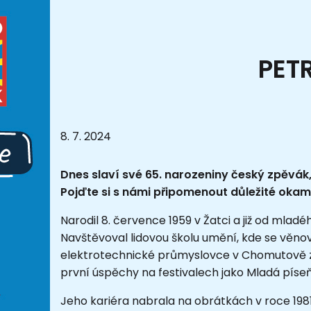
PET
8. 7. 2024
Dnes slaví své 65. narozeniny český zpěvák,
Pojďte si s námi připomenout důležité okamž
Narodil 8. července 1959 v Žatci a již od mlad
Navštěvoval lidovou školu umění, kde se věnov
elektrotechnické průmyslovce v Chomutově za
první úspěchy na festivalech jako Mladá píse
Jeho kariéra nabrala na obrátkách v roce 198