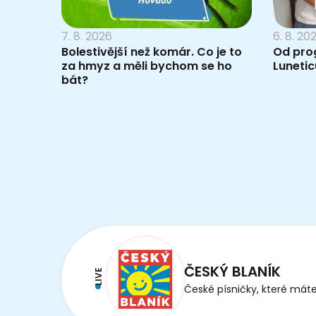
7. 8. 2026
6. 8. 20
Bolestivější než komár. Co je to
Od pro
za hmyz a měli bychom se ho
Lunetic
bát?
ČESKÝ BLANÍK
LIVE
České písničky, které máte