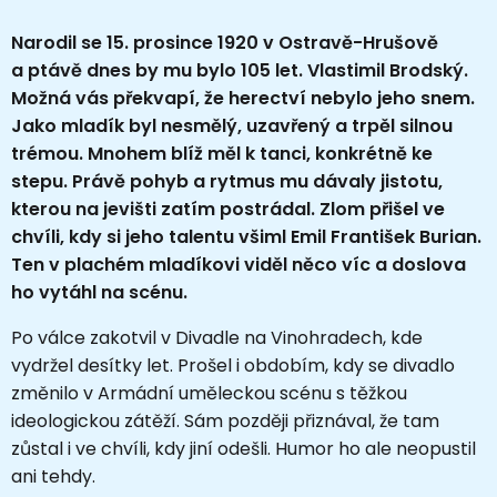
Narodil se 15. prosince 1920 v Ostravě-Hrušově
a ptávě dnes by mu bylo 105 let. Vlastimil Brodský.
Možná vás překvapí, že herectví nebylo jeho snem.
Jako mladík byl nesmělý, uzavřený a trpěl silnou
trémou. Mnohem blíž měl k tanci, konkrétně ke
stepu. Právě pohyb a rytmus mu dávaly jistotu,
kterou na jevišti zatím postrádal. Zlom přišel ve
chvíli, kdy si jeho talentu všiml Emil František Burian.
Ten v plachém mladíkovi viděl něco víc a doslova
ho vytáhl na scénu.
Po válce zakotvil v Divadle na Vinohradech, kde
vydržel desítky let. Prošel i obdobím, kdy se divadlo
změnilo v Armádní uměleckou scénu s těžkou
ideologickou zátěží. Sám později přiznával, že tam
zůstal i ve chvíli, kdy jiní odešli. Humor ho ale neopustil
ani tehdy.