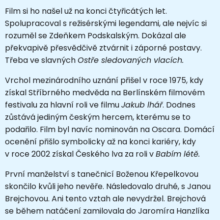
Film si ho našel už na konci čtyřicátých let.
Spolupracoval s režisérskými legendami, ale nejvíc si
rozuměl se Zdeňkem Podskalským. Dokázal ale
překvapivě přesvědčivě ztvárnit i záporné postavy.
Třeba ve slavných
Ostře sledovaných vlacích.
Vrchol mezinárodního uznání přišel v roce 1975, kdy
získal Stříbrného medvěda na Berlínském filmovém
festivalu za hlavní roli ve filmu
Jakub lhář
. Dodnes
zůstává jediným českým hercem, kterému se to
podařilo. Film byl navíc nominován na Oscara. Domácí
ocenění přišlo symbolicky až na konci kariéry, kdy
v roce 2002 získal Českého lva za roli v
Babím létě.
První manželství s tanečnicí Boženou Křepelkovou
skončilo kvůli jeho nevěře. Následovalo druhé, s Janou
Brejchovou. Ani tento vztah ale nevydržel. Brejchová
se během natáčení zamilovala do Jaromíra Hanzlíka