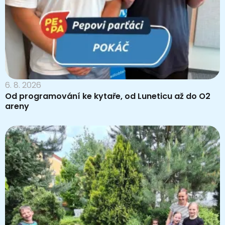
6. 8. 2026
Od programování ke kytaře, od Luneticu až do O2
areny