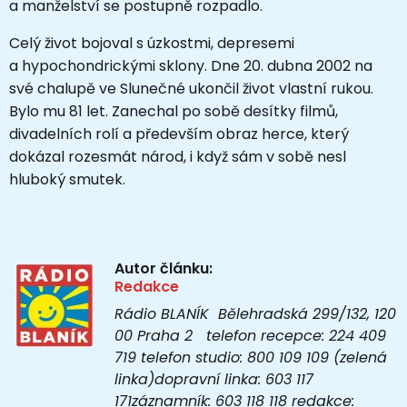
a manželství se postupně rozpadlo.
Celý život bojoval s úzkostmi, depresemi
a hypochondrickými sklony. Dne 20. dubna 2002 na
své chalupě ve Slunečné ukončil život vlastní rukou.
Bylo mu 81 let. Zanechal po sobě desítky filmů,
divadelních rolí a především obraz herce, který
dokázal rozesmát národ, i když sám v sobě nesl
hluboký smutek.
Autor článku:
Redakce
Rádio BLANÍK Bělehradská 299/132, 120
00 Praha 2 telefon recepce: 224 409
719 telefon studio: 800 109 109 (zelená
linka)dopravní linka: 603 117
171záznamník: 603 118 118 redakce: