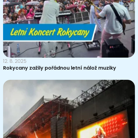
12. 8. 2025
Rokycany zažily pořádnou letní nálož muziky