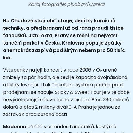
Zdroj fotografie: pixabay/Canva
Na Chodově stojí obří stage, desítky kamionů
techniky, a před branami už od rána proudí tisíce
fanoušků. Jižní okraj Prahy se mění na největší
taneční parket v Česku. Královna popu je zpátky
a tentokrát zazpívá pod širým nebem pro 50 tisíc
lidí.
Vstupenky na její koncert v roce 2006 v O₂ areně
zmizely za pár hodin, ale teď je kapacita dvojnásobná
a lístky levnější. I tak Ticketpro systém padá a před
prodejnami se nocuje. Sticky & Sweet Tour je v té době
nejvýdělečnější sólové turné v historii. Přes 280 milionů
dolarů a přes 2 miliony diváků. A Praha je jednou ze
zastávek prodloužené části.
Madonna
přilétá s armádou tanečníků, kostýmů