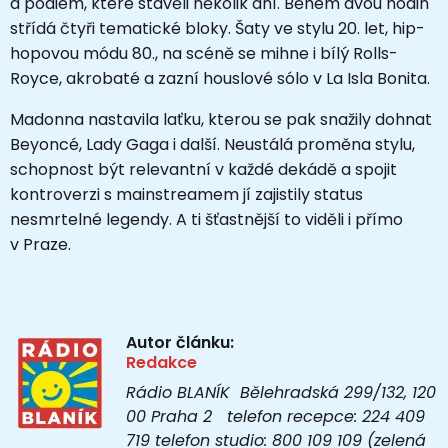
a pódiem, které stavěli několik dní. Během dvou hodin
střídá čtyři tematické bloky. Šaty ve stylu 20. let, hip-
hopovou módu 80., na scéně se mihne i bílý Rolls-
Royce, akrobaté a zazní houslové sólo v La Isla Bonita.
Madonna nastavila laťku, kterou se pak snažily dohnat
Beyoncé, Lady Gaga i další. Neustálá proměna stylu,
schopnost být relevantní v každé dekádě a spojit
kontroverzi s mainstreamem jí zajistily status
nesmrtelné legendy. A ti šťastnější to viděli i přímo
v Praze.
Autor článku:
Redakce
Rádio BLANÍK Bělehradská 299/132, 120
00 Praha 2 telefon recepce: 224 409
719 telefon studio: 800 109 109 (zelená