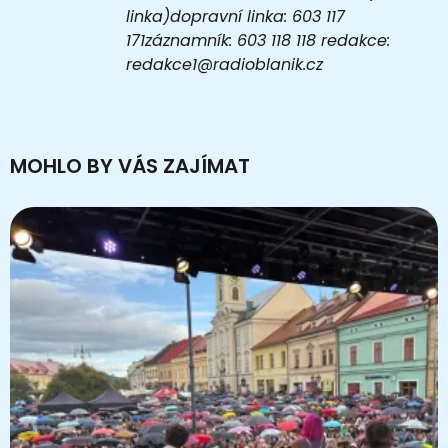
linka)dopravní linka: 603 117
171záznamník: 603 118 118 redakce:
redakce1@radioblanik.cz
MOHLO BY VÁS ZAJÍMAT