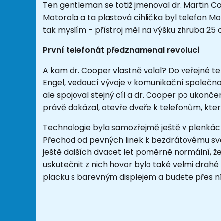
Ten gentleman se totiž jmenoval dr. Martin C
Motorola a ta plastová cihlička byl telefon Mo
tak myslím - přístroj měl na výšku zhruba 25 c
První telefonát předznamenal revoluci
A kam dr. Cooper vlastně volal? Do veřejné tel
Engel, vedoucí vývoje v komunikační společnos
ale spojoval stejný cíl a dr. Cooper po ukončen
právě dokázal, otevře dveře k telefonům, kter
Technologie byla samozřejmě ještě v plenkác
Přechod od pevných linek k bezdrátovému svě
ještě dalších dvacet let poměrně normální, že
uskutečnit z nich hovor bylo také velmi drahé
placku s barevným displejem a budete přes ní