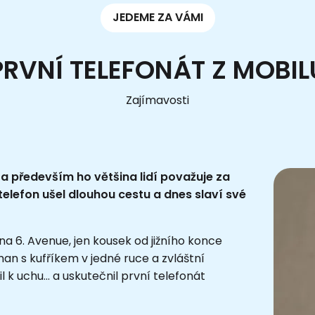
JEDEME ZA VÁMI
PRVNÍ TELEFONÁT Z MOBIL
Zajímavosti
a především ho většina lidí považuje za
elefon ušel dlouhou cestu a dnes slaví své
na 6. Avenue, jen kousek od jižního konce
man s kufříkem v jedné ruce a zvláštní
il k uchu... a uskutečnil první telefonát