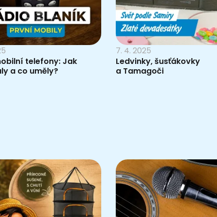
25
7. 4. 2025
obilní telefony: Jak
Ledvinky, šusťákovky
ly a co uměly?
a Tamagoči