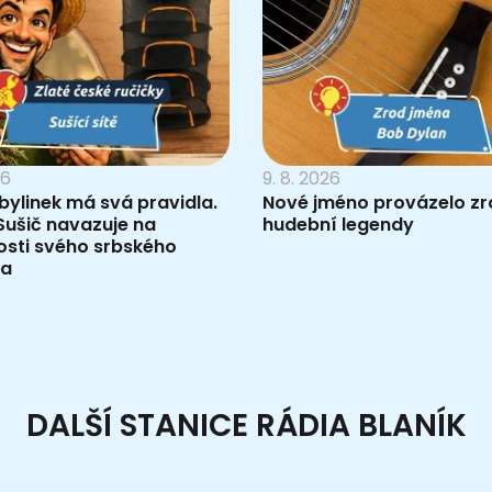
26
9. 8. 2026
bylinek má svá pravidla.
Nové jméno provázelo zr
Sušič navazuje na
hudební legendy
osti svého srbského
ka
DALŠÍ STANICE RÁDIA BLANÍK