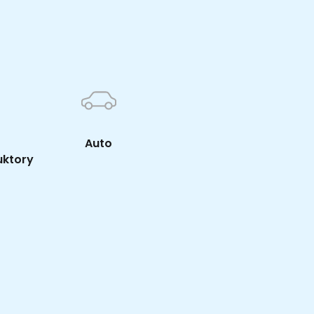
K
Auto
uktory