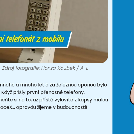
Zdroj fotografie: Honza Koubek / A. I.
 mnoho a mnoho let a za železnou oponou bylo
Když přišly první přenosné telefony,
ňte si na to, až příště vylovíte z kapsy malou
aceX... opravdu žijeme v budoucnosti!