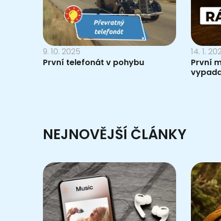
9. 10. 2025
14. 1. 20
První telefonát v pohybu
První m
vypada
NEJNOVĚJŠÍ ČLÁNKY