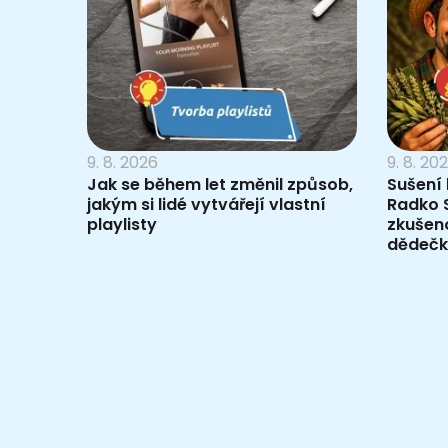
9. 8. 2026
9. 8. 20
Jak se během let změnil způsob,
Sušení 
jakým si lidé vytvářejí vlastní
Radko 
playlisty
zkušen
dědeč