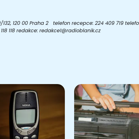
32, 120 00 Praha 2 telefon recepce: 224 409 719 telefon
03 118 118 redakce: redakce1@radioblanik.cz