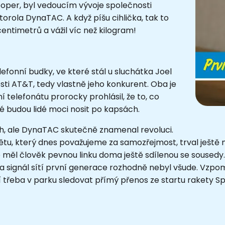
ooper, byl vedoucím vývoje společnosti
torola DynaTAC. A když píšu cihlička, tak to
entimetrů a vážil víc než kilogram!
efonní budky, ve které stál u sluchátka Joel
ti AT&T, tedy vlastně jeho konkurent. Oba je
í telefonátu prorocky prohlásil, že to, co
é budou lidé moci nosit po kapsách.
h, ale DynaTAC skutečně znamenal revoluci.
tu, který dnes považujeme za samozřejmost, trval ještě
 měl člověk pevnou linku doma ještě sdílenou se sousedy. 
 a signál sítí první generace rozhodně nebyl všude. Vzpome
 třeba v parku sledovat přímý přenos ze startu rakety Sp