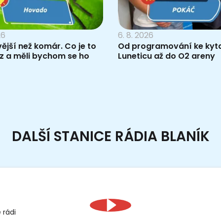
26
6. 8. 2026
vější než komár. Co je to
Od programování ke kyta
z a měli bychom se ho
Luneticu až do O2 areny
DALŠÍ STANICE RÁDIA BLANÍK
 rádi