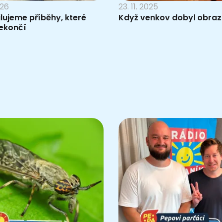
026
23. 11. 2025
lujeme příběhy, které
Když venkov dobyl obra
nekončí