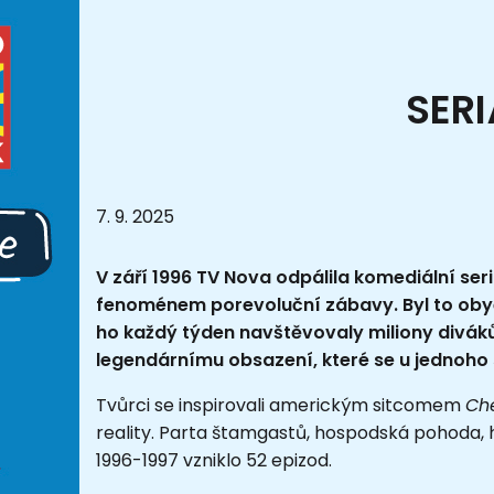
SER
7. 9. 2025
V září 1996 TV Nova odpálila komediální ser
fenoménem porevoluční zábavy. Byl to obyč
ho každý týden navštěvovaly miliony diváků.
legendárnímu obsazení, které se u jednoho s
Tvůrci se inspirovali americkým sitcomem
Ch
reality. Parta štamgastů, hospodská pohoda, 
1996-1997 vzniklo 52 epizod.