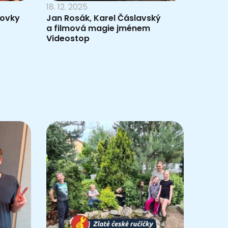
18. 12. 2025
zovky
Jan Rosák, Karel Čáslavský
a filmová magie jménem
Videostop