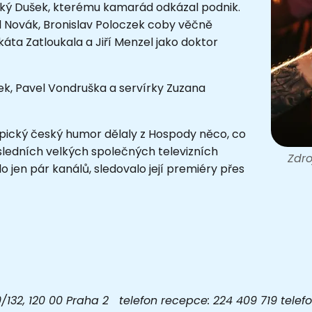
nský Dušek, kterému kamarád odkázal podnik.
el Novák, Bronislav Poloczek coby věčně
káta Zatloukala a Jiří Menzel jako doktor
ek, Pavel Vondruška a servírky Zuzana
pický český humor dělaly z Hospody něco, co
sledních velkých společných televizních
Zdro
o jen pár kanálů, sledovalo její premiéry přes
32, 120 00 Praha 2 telefon recepce: 224 409 719 telefon