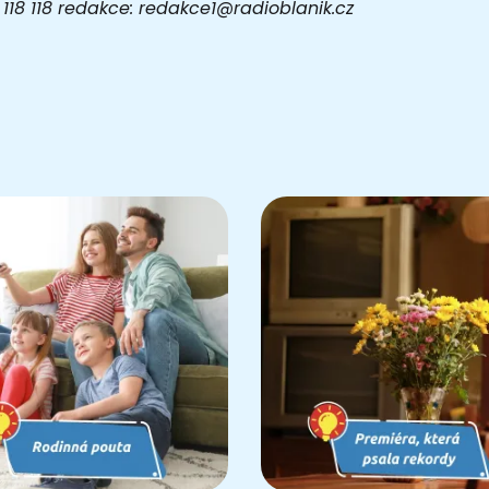
03 118 118 redakce: redakce1@radioblanik.cz