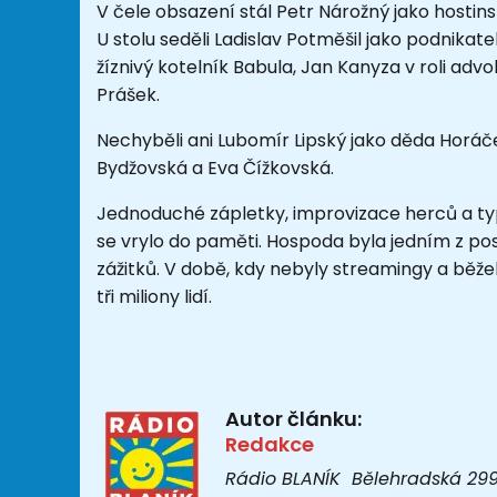
V čele obsazení stál Petr Nárožný jako hosti
U stolu seděli Ladislav Potměšil jako podnikat
žíznivý kotelník Babula, Jan Kanyza v roli advo
Prášek.
Nechyběli ani Lubomír Lipský jako děda Horáč
Bydžovská a Eva Čížkovská.
Jednoduché zápletky, improvizace herců a ty
se vrylo do paměti. Hospoda byla jedním z po
zážitků. V době, kdy nebyly streamingy a běžel
tři miliony lidí.
Autor článku:
Redakce
Rádio BLANÍK Bělehradská 299/1