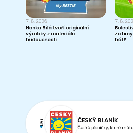
7. 8. 2026
7. 8. 20
Hanka Bílá tvoří originální
Bolesti
výrobky z materiálu
za hmy
budoucnosti
bát?
ČESKÝ BLANÍK
LIVE
České písničky, které máte