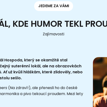
JEDEME ZA VÁMI
IÁL, KDE HUMOR TEKL PRO
Zajímavosti
iál Hospoda, který se okamžitě stal
ejný suterénní lokál, ale na obrazovkách
 Ať už kvůli hláškám, které zlidověly, nebo
tolu sešlo.
eers
(Na zdraví!), ale přenesli ho do české
harmonika a pivo tekoucí proudem. Mezi lety