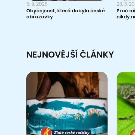
5. 9. 2025
23. 3. 2
Obyčejnost, která dobyla české
Proč mi
obrazovky
nikdy 
NEJNOVĚJŠÍ ČLÁNKY