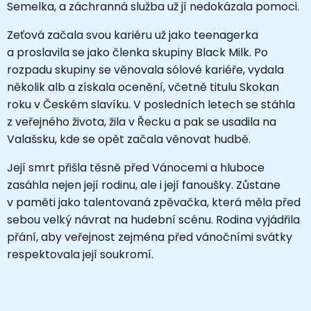
Semelka, a záchranná služba už jí nedokázala pomoci.
Zeťová začala svou kariéru už jako teenagerka
a proslavila se jako členka skupiny Black Milk. Po
rozpadu skupiny se věnovala sólové kariéře, vydala
několik alb a získala ocenění, včetně titulu Skokan
roku v Českém slavíku. V posledních letech se stáhla
z veřejného života, žila v Řecku a pak se usadila na
Valašsku, kde se opět začala věnovat hudbě.
Její smrt přišla těsně před Vánocemi a hluboce
zasáhla nejen její rodinu, ale i její fanoušky. Zůstane
v paměti jako talentovaná zpěvačka, která měla před
sebou velký návrat na hudební scénu. Rodina vyjádřila
přání, aby veřejnost zejména před vánočními svátky
respektovala její soukromí.