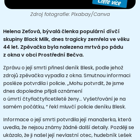
Zdroj fotografie: Pixabay/Canva
Helena Zeťová, bývalá členka populární dívčí
skupiny Black Milk, dnes tragicky zemřela ve věku
44 let. Zpěvačka byla nalezena mrtvá po pádu
z okna v obci Prostřední Bečva.
Zprávu o její smrti přinesl deník Blesk, podle jehož
zdrojů zpěvačka vypadla z okna. Smutnou informaci
posléze potvrdila i policie. „Mohu potvrdit, že jsme
dnes dopoledne přijali oznámení
o úmrtí čtyřiačtyřicetileté ženy... Vyšetřování je na
samém počátku, “ řekl mluvčí policie deníku Blesk.
Informace o její smrti potvrdila její manažerka, která
uvedla, že nejsou známy žádné další detaily. Později se
ukázalo, že ji našel její nevlastní otec, hudebník Lešek