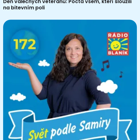
Den válečných veteránů: Pocta všem, kteří sloužili
na bitevním poli