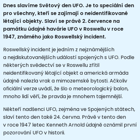
Dnes slavíme Světový den UFO. Je to speciální den
pro všechny, kteří se zajímají o neidentifikované
létající objekty. Slaví se právě 2. července na
památku údajné havárie UFO v Roswellu v roce
1947, známého jako
Roswellský incident.
Roswellský incident je jedním z nejznámějších
a nejdiskutovanějších událostí spojených s UFO. Podle
některých svědectví se v Roswellu zřítil
neidentifikovaný létající objekt a americká armáda
údajně nalezla vrak a mimozemské bytosti. Ačkoliv
oficiální verze uvádí, že šlo o meteorologický balon,
mnoho lidí věří, že pravda je mnohem tajemnější.
Někteří nadšenci UFO, zejména ve Spojených státech,
slaví tento den také 24. června. Právě v tento den
v roce 1947 letec Kenneth Arnold údajně oznámil první
pozorování UFO v historii.