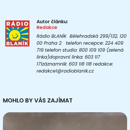
Autor článku:
Redakce
Rádio BLANÍK Bělehradská 299/132, 120
00 Praha 2 telefon recepce: 224 409
719 telefon studio: 800 109 109 (zelená
linka)dopravní linka: 603 117
171záznamník: 603 118 118 redakce:
redakce1@radioblanik.cz
MOHLO BY VÁS ZAJÍMAT