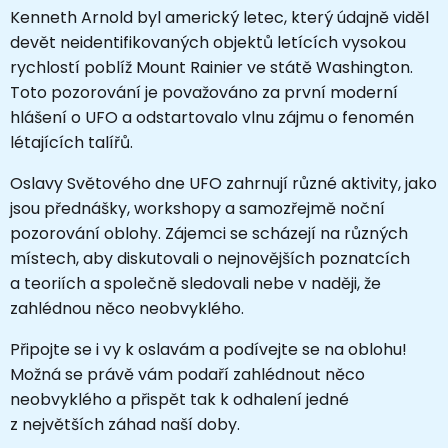
Kenneth Arnold byl americký letec, který údajně viděl
devět neidentifikovaných objektů letících vysokou
rychlostí poblíž Mount Rainier ve státě Washington.
Toto pozorování je považováno za první moderní
hlášení o UFO a odstartovalo vlnu zájmu o fenomén
létajících talířů.
Oslavy Světového dne UFO zahrnují různé aktivity, jako
jsou přednášky, workshopy a samozřejmě noční
pozorování oblohy. Zájemci se scházejí na různých
místech, aby diskutovali o nejnovějších poznatcích
a teoriích a společně sledovali nebe v naději, že
zahlédnou něco neobvyklého.
Připojte se i vy k oslavám a podívejte se na oblohu!
Možná se právě vám podaří zahlédnout něco
neobvyklého a přispět tak k odhalení jedné
z největších záhad naší doby.