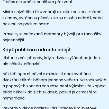
Občas ale umělci publikum překvapí.
Místo největšího hitu zahrají akustickou verzi známé
skladby, vytáhnou píseň, kterou dlouho nehráli, nebo
pozvou na pódium hosta.
Právě tyto nečekané momenty bývají pro fanoušky
nejcennější.
Když publikum odmítlo odejít
Historie zná i případy, kdy si diváci vyžádali ne jeden,
ale několik přídavků.
Někteří operní pěvci v minulosti opakovali árie
dvakrát i třikrát během jednoho večera. Na rockových
a popových koncertech zase není výjimkou, že kapela
přidá několik dalších skladeb, pokud je atmosféra
mimořádná.
Rekordy v délce potlesku drží především světově