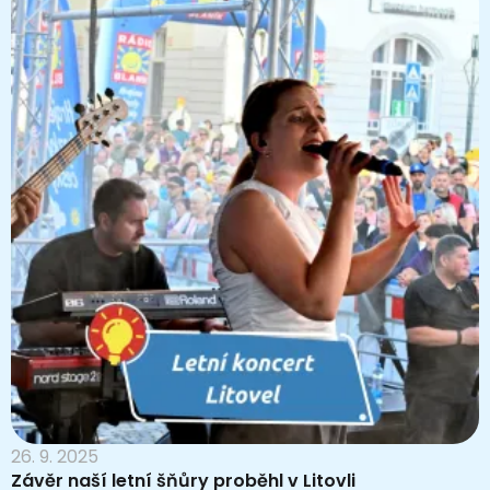
26. 9. 2025
Závěr naší letní šňůry proběhl v Litovli