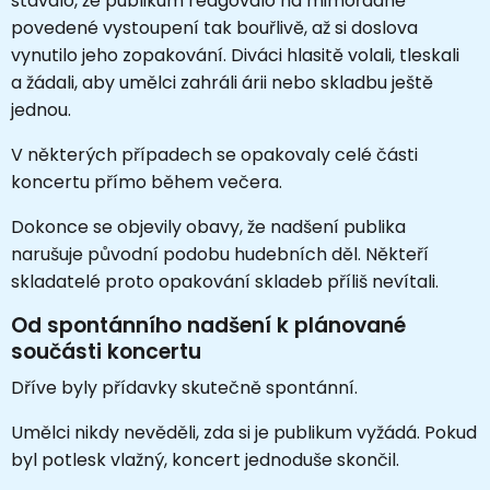
stávalo, že publikum reagovalo na mimořádně
povedené vystoupení tak bouřlivě, až si doslova
vynutilo jeho zopakování. Diváci hlasitě volali, tleskali
a žádali, aby umělci zahráli árii nebo skladbu ještě
jednou.
V některých případech se opakovaly celé části
koncertu přímo během večera.
Dokonce se objevily obavy, že nadšení publika
narušuje původní podobu hudebních děl. Někteří
skladatelé proto opakování skladeb příliš nevítali.
Od spontánního nadšení k plánované
součásti koncertu
Dříve byly přídavky skutečně spontánní.
Umělci nikdy nevěděli, zda si je publikum vyžádá. Pokud
byl potlesk vlažný, koncert jednoduše skončil.