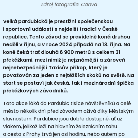
Zdroj fotografie: Canva
Velká pardubická je prestižní společenskou
i sportovní událostí s nejdelší tradicí v České
republice. Tento závod se pravidelně koná druhou
neděli v říjnu, a v roce 2024 připadá na 13. října. Na
koně čeká trať dlouhá 6 900 metrů s celkem 31
překážkami, mezi nimiž je nejznámější a zároveň
nejnebezpečnější Taxisův příkop, který je
považován za jeden z nejtěžších skoků na světě. Na
start se postaví jak česká, tak i mezinárodní špička
překážkových závodníků.
Tato akce láká do Pardubic tisíce návštěvníků a celé
město několik dní před závodem ožívá díky Městským
slavnostem. Pardubice jsou dobře dostupné, ať už
vlakem, jelikož leží na hlavním železničním tahu
a cesta z Prahy trvá jen asi hodinu, nebo autem po