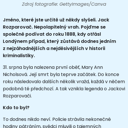
Zdroj fotografie: GettyImages/Canva
Jméno, které jste určitě už někdy slyšeli. Jack
Rozparovač. Nepolapitelný vrah. Pojďme se
společně podívat do roku 1888, kdy otřásl
Londýnem případ, který zůstává dodnes jedním
z nejzáhadnějších a nejděsivějších v historii
kriminalistiky.
31. srpna byla nalezena první oběť, Mary Ann
Nicholsová. Její smrt byla teprve začátek. Do konce
roku následovalo dalších několik vražd, každá v něčem
podobná té předchozí. A tak vznikla legenda o Jackovi
Rozparovači.
Kdo to byl?
To dodnes nikdo neví. Policie strávila nekonečné
hodiny pátráním, svědci mluvili o tajemných