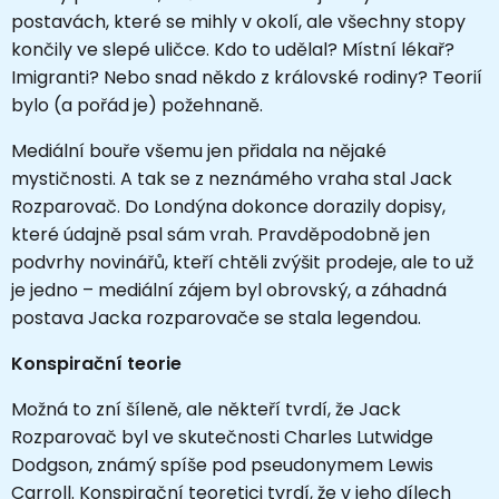
postavách, které se mihly v okolí, ale všechny stopy
končily ve slepé uličce. Kdo to udělal? Místní lékař?
Imigranti? Nebo snad někdo z královské rodiny? Teorií
bylo (a pořád je) požehnaně.
Mediální bouře všemu jen přidala na nějaké
mystičnosti. A tak se z neznámého vraha stal Jack
Rozparovač. Do Londýna dokonce dorazily dopisy,
které údajně psal sám vrah. Pravděpodobně jen
podvrhy novinářů, kteří chtěli zvýšit prodeje, ale to už
je jedno – mediální zájem byl obrovský, a záhadná
postava Jacka rozparovače se stala legendou.
Konspirační teorie
Možná to zní šíleně, ale někteří tvrdí, že Jack
Rozparovač byl ve skutečnosti Charles Lutwidge
Dodgson, známý spíše pod pseudonymem Lewis
Carroll. Konspirační teoretici tvrdí, že v jeho dílech