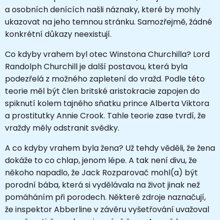
a osobních denících našli náznaky, které by mohly
ukazovat na jeho temnou stránku. Samozřejmě, žádné
konkrétní důkazy neexistují.
Co kdyby vrahem byl otec Winstona Churchilla? Lord
Randolph Churchill je další postavou, která byla
podezřelá z možného zapletení do vražd. Podle této
teorie měl být člen britské aristokracie zapojen do
spiknutí kolem tajného sňatku prince Alberta Viktora
a prostitutky Annie Crook. Tahle teorie zase tvrdí, že
vraždy měly odstranit svědky.
A co kdyby vrahem byla žena? Už tehdy věděli, že žena
dokáže to co chlap, jenom lépe. A tak není divu, že
někoho napadlo, že Jack Rozparovač mohl(a) být
porodní bába, která si vydělávala na život jinak než
pomáháním při porodech. Některé zdroje naznačují,
že inspektor Abberline v závěru vyšetřování uvažoval