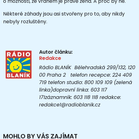
o možnosti, že vrahem je právě žena. A proč by ne.
Některé záhady jsou asi stvořeny pro to, aby nikdy
nebyly rozluštěny.
Autor článku:
Redakce
Rádio BLANÍK Bělehradská 299/132, 120
00 Praha 2 telefon recepce: 224 409
719 telefon studio: 800 109 109 (zelená
linka)dopravní linka: 603 117
171záznamník: 603 118 118 redakce:
redakce1@radioblanik.cz
MOHLO BY VÁS ZAJÍMAT