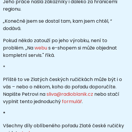
Jeho práce našla zákazníky i daleko za hranicemi
regionu.
„Konečně jsem se dostal tam, kam jsem chtěl, “
dodává.
Pokud někdo zatouží po jeho výrobku, není to
problém. „Na
webu
s e-shopem si může objednat
kompletní servis." říká.
*
Příště to ve Zlatých českých ručičkách může být i o
vás
–
nebo o někom, koho do pořadu doporučíte.
Napište Petrovi na
sliva@radioblanik.cz
nebo stačí
vyplnit tento jednoduchý
formulář
.
*
Všechny díly oblíbeného pořadu Zlaté české ručičky