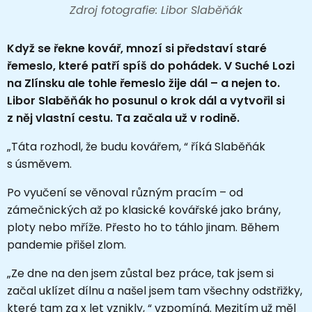
Zdroj fotografie: Libor Slaběňák
Když se řekne kovář, mnozí si představí staré
řemeslo, které patří spíš do pohádek. V Suché Lozi
na Zlínsku ale tohle řemeslo žije dál – a nejen to.
Libor Slaběňák ho posunul o krok dál a vytvořil si
z něj vlastní cestu. Ta začala už v rodině.
„Táta rozhodl, že budu kovářem, “ říká Slaběňák
s úsměvem.
Po vyučení se věnoval různým pracím – od
zámečnických až po klasické kovářské jako brány,
ploty nebo mříže. Přesto ho to táhlo jinam. Během
pandemie přišel zlom.
„Ze dne na den jsem zůstal bez práce, tak jsem si
začal uklízet dílnu a našel jsem tam všechny odstřižky,
které tam za x let vznikly, “ vzpomíná. Mezitím už měl