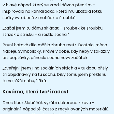
v hlavě nápad, který se zrodil dávno předtím –
inspirovala ho kamarádka, která mu ukázala fotku
sošky vyrobené z matiček a šroubků.
„Začal jsem tu dámu skládat – šroubek ke šroubku,
střížek o stříšku – a rostla socha.“
První hotové dílo měřilo zhruba metr. Dostalo jméno
Naděje. Symbolicky. Právě v době, kdy nebyly zakázky
ani poptávky, přinesla socha nový začátek.
„Zveřejnil jsem ji na sociálních sítích a v tu dobu přišly
tři objednávky na tu sochu. Díky tomu jsem překlenul
tu nejtěžší dobu, “ říká.
Kovárna, která tvoří radost
Dnes Libor Slaběňák vyrábí dekorace z kovu –
originální, nápadité, často z recyklovaných materiálů.