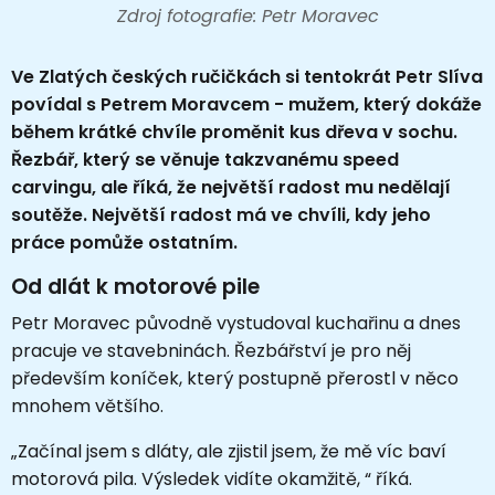
Zdroj fotografie: Petr Moravec
Ve Zlatých českých ručičkách si tentokrát Petr Slíva
povídal s Petrem Moravcem - mužem, který dokáže
během krátké chvíle proměnit kus dřeva v sochu.
Řezbář, který se věnuje takzvanému speed
carvingu, ale říká, že největší radost mu nedělají
soutěže. Největší radost má ve chvíli, kdy jeho
práce pomůže ostatním.
Od dlát k motorové pile
Petr Moravec původně vystudoval kuchařinu a dnes
pracuje ve stavebninách. Řezbářství je pro něj
především koníček, který postupně přerostl v něco
mnohem většího.
„Začínal jsem s dláty, ale zjistil jsem, že mě víc baví
motorová pila. Výsledek vidíte okamžitě, “ říká.