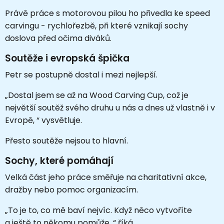
Právě práce s motorovou pilou ho přivedla ke speed
carvingu - rychlořezbě, při které vznikají sochy
doslova před očima diváků.
Soutěže i evropská špička
Petr se postupně dostal i mezi nejlepší.
„Dostal jsem se až na Wood Carving Cup, což je
největší soutěž svého druhu u nás a dnes už vlastně i v
Evropě, “ vysvětluje.
Přesto soutěže nejsou to hlavní.
Sochy, které pomáhají
Velká část jeho práce směřuje na charitativní akce,
dražby nebo pomoc organizacím.
„To je to, co mě baví nejvíc. Když něco vytvoříte
a ještě to někomu pomůže, “ říká.