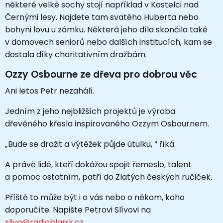
některé velké sochy stojí například v Kostelci nad
Černými lesy. Najdete tam svatého Huberta nebo
bohyni lovu u zámku. Některá jeho díla skončila také
v domovech seniorů nebo dalších institucích, kam se
dostala díky charitativním dražbám.
Ozzy Osbourne ze dřeva pro dobrou věc
Ani letos Petr nezahálí.
Jedním z jeho nejbližších projektů je výroba
dřevěného křesla inspirovaného Ozzym Osbournem.
„Bude se dražit a výtěžek půjde útulku, “ říká.
A právě lidé, kteří dokážou spojit řemeslo, talent
a pomoc ostatním, patří do Zlatých českých ručiček.
Příště to může být i o vás nebo o někom, koho
doporučíte. Napište Petrovi Slívovi na
sliva@radioblanik.cz
.