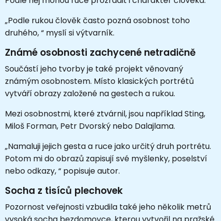
Podle něj mohou ruce prozradit i charakter člověka.
„Podle rukou člověk často pozná osobnost toho
druhého, “ myslí si výtvarník.
Známé osobnosti zachycené netradičně
Součástí jeho tvorby je také projekt věnovaný
známým osobnostem. Místo klasických portrétů
vytváří obrazy založené na gestech a rukou.
Mezi osobnostmi, které ztvárnil, jsou například Sting,
Miloš Forman, Petr Dvorský nebo Dalajlama.
„Namaluji jejich gesta a ruce jako určitý druh portrétu.
Potom mi do obrazů zapisují své myšlenky, poselství
nebo odkazy, “ popisuje autor.
Socha z tisíců plechovek
Pozornost veřejnosti vzbudila také jeho několik metrů
vysoká socha bezdomovce, kterou vytvořil na pražské