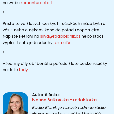
na webu
romanturcel.art.
*
Příště to ve Zlatých českých ručičkách může být i o
vás - nebo o někom, koho do pořadu doporučíte.
Napište Petrovi na
sliva@radioblanik.cz
nebo stačí
vyplnit tento jednoduchý
formulář
.
*
Všechny díly oblíbeného pořadu Zlaté české ručičky
najdete
tady
.
Autor článku:
Ivanna Balkovska - redaktorka
Rádio Blaník je takové rodinné rádio.
Hrajeme české písničky, které dělají