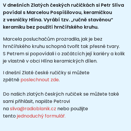
V dnešních Zlatých českých ručičkách si Petr Slíva
povídal s Marcelou Pospíšilovou, keramičkou
z vesničky Hlína. Vyrábí tzv. „ručně stavěnou“
keramiku bez použití hrnčířského kruhu.
Marcela posluchačům prozradila, jak je bez
hrnčířského kruhu schopná tvořit tak přesné tvary.
S Petrem si popovídali i o začátcích její kariéry a kolik
je vlastně v obci Hlína keramických dílen.
I dnešní Zlaté české ručičky si můžete
zpětně
poslechnout zde
.
Do našich zlatých českých ručiček se můžete také
sami přihlásit, napište Petrovi
na
sliva@radioblanik.cz
nebo použijte
tento
jednoduchý formulář.