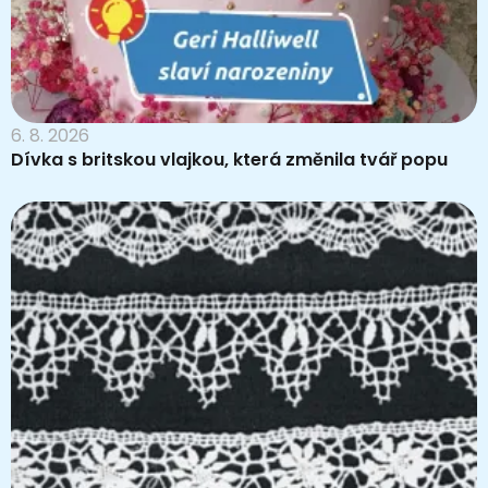
6. 8. 2026
Dívka s britskou vlajkou, která změnila tvář popu