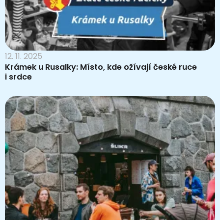
12. 11. 2025
Krámek u Rusalky: Místo, kde ožívají české ruce
i srdce