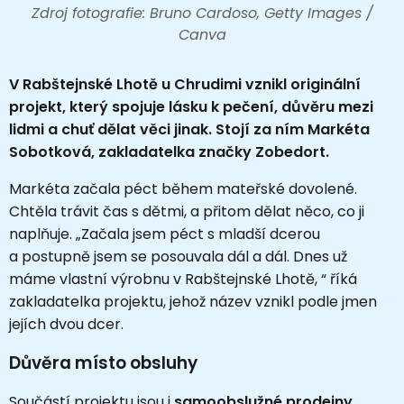
Zdroj fotografie: Bruno Cardoso, Getty Images /
Canva
V Rabštejnské Lhotě u Chrudimi vznikl originální
projekt, který spojuje lásku k pečení, důvěru mezi
lidmi a chuť dělat věci jinak. Stojí za ním Markéta
Sobotková, zakladatelka značky Zobedort.
Markéta začala péct během mateřské dovolené.
Chtěla trávit čas s dětmi, a přitom dělat něco, co ji
naplňuje. „Začala jsem péct s mladší dcerou
a postupně jsem se posouvala dál a dál. Dnes už
máme vlastní výrobnu v Rabštejnské Lhotě, “ říká
zakladatelka projektu, jehož název vznikl podle jmen
jejích dvou dcer.
Důvěra místo obsluhy
Součástí projektu jsou i
samoobslužné prodejny
,