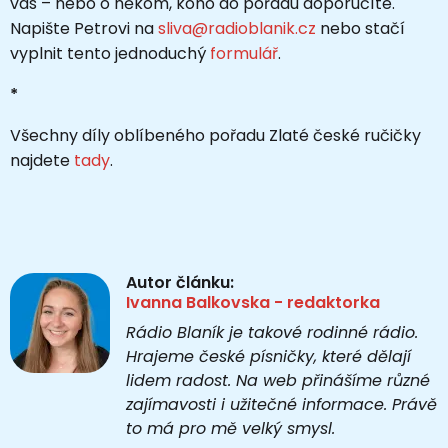
vás
–
nebo o někom, koho do pořadu doporučíte.
Napište Petrovi na
sliva@radioblanik.cz
nebo stačí
vyplnit tento jednoduchý
formulář
.
*
Všechny díly oblíbeného pořadu Zlaté české ručičky
najdete
tady
.
Autor článku:
Ivanna Balkovska - redaktorka
Rádio Blaník je takové rodinné rádio.
Hrajeme české písničky, které dělají
lidem radost. Na web přinášíme různé
zajímavosti i užitečné informace. Právě
to má pro mě velký smysl.