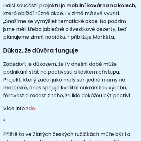
Další součástí projektu je
mobilní kavárna na kolech
,
která objíždí různé akce. I v zimě má své využití.
„Snažíme se vymýšlet tematické akce. Na podzim
jsme měli třeba jablečné a švestkové dezerty, teď
plánujeme zimní nabídku, “ přibližuje Markéta.
Důkaz, že důvěra funguje
Zobedort je důkazem, že i v dnešní době může
podnikání stát na poctivosti a lidském přístupu.
Projekt, který začal jako malý sen jedné mámy na
mateřské, dnes spojuje kvalitní cukrářskou výrobu,
férovost a radost z toho, že lidé dokážou být poctiví.
Více info
zde
.
*
Příště to ve Zlatých českých ručičkách může být i o