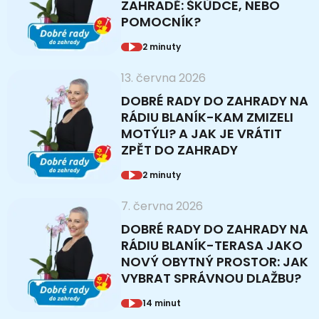
ZAHRADĚ: ŠKŮDCE, NEBO
POMOCNÍK?
2 minuty
13. června 2026
DOBRÉ RADY DO ZAHRADY NA
RÁDIU BLANÍK-KAM ZMIZELI
MOTÝLI? A JAK JE VRÁTIT
ZPĚT DO ZAHRADY
2 minuty
7. června 2026
DOBRÉ RADY DO ZAHRADY NA
RÁDIU BLANÍK-TERASA JAKO
NOVÝ OBYTNÝ PROSTOR: JAK
VYBRAT SPRÁVNOU DLAŽBU?
14 minut