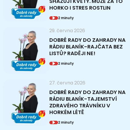
SHAZUJÍ KVĚTY. MŮŽE ZA TO
HORKO I STRES ROSTLIN
2 minuty
29. června 2026
DOBRÉ RADY DO ZAHRADY NA
RÁDIU BLANÍK-RAJČATA BEZ
LISTŮ? RADĚJI NE!
2 minuty
27. června 2026
DOBRÉ RADY DO ZAHRADY NA
RÁDIU BLANÍK-TAJEMSTVÍ
ZDRAVÉHO TRÁVNÍKU V
HORKÉM LÉTĚ
2 minuty