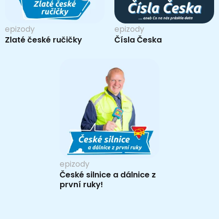
epizody
epizody
Zlaté české ručičky
Čísla Česka
epizody
České silnice a dálnice z
první ruky!