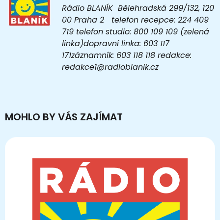
Rádio BLANÍK Bělehradská 299/132, 120
00 Praha 2 telefon recepce: 224 409
719 telefon studio: 800 109 109 (zelená
linka)dopravní linka: 603 117
171záznamník: 603 118 118 redakce:
redakce1@radioblanik.cz
MOHLO BY VÁS ZAJÍMAT