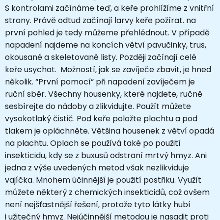
S kontrolami začínáme teď, a keře prohlížíme z vnitřní
strany. Právě odtud začínají larvy keře požírat. na
první pohled je tedy můžeme přehlédnout. V případě
napadení najdeme na koncích větví pavučinky, trus,
okousané a skeletované listy. Později začínají celé
keře usychat. Možností, jak se zavíječe zbavit, je hned
několik. “První pomocí” při napadení zavíječem je
ruční sběr. Všechny housenky, které najdete, ručně
sesbírejte do nádoby a zlikvidujte. Použít můžete
vysokotlaký čistič. Pod keře položte plachtu a pod
tlakem je opláchněte. Většina housenek z větví opadá
na plachtu. Oplach se používá také po použití
insekticidu, kdy se z buxusů odstraní mrtvý hmyz. Ani
jedna z výše uvedených metod však nezlikviduje
vajíčka. Mnohem účinnější je použití postřiku. Využít
můžete některý z chemických insekticidů, což ovšem
není nejšťastnější řešení, protože tyto látky hubí
i užitečný hmyz. Nejúčinnější metodou je nasadit proti