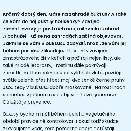
Krásný dobrý den. Máte na zahradě buksus? A také
se vám do něj pustily housenky? Zavíječ
zimostrázový je postrach nás, milovníků zahrad.
A bohužel - už se na zahradách začíná objevovat.
Jakmile se vám v buksusu zabydlí, hrozí, že vám jej
během pár dnů zlikviduje.
Housenky zavíječe
zimostrázového žijí v keřích a požírají nejen listy, ale
také mladé letorosty, rostlinu dále pokrývají
zámotkem. Housenky jsou po vylíhnutí žluté, později
světle zelené, přes hřbet mají dva tenké černé pruhy.
Jsou tedy v buksusu dobře maskované. Na rostlinách
se mohou v jednom roce objevit až dvě generace.
Důležitá je prevence.
Buxusy bychom měli během celého vegetačního
období pravidelně kontrolovat. Pokud totiž škůdce
zlikvidujeme včas, keře poměrně dobře obrůstají.