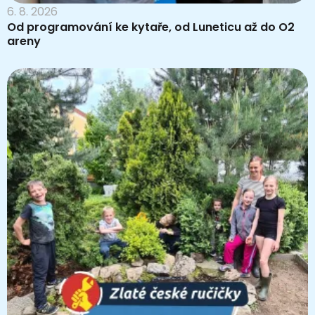
6. 8. 2026
Od programování ke kytaře, od Luneticu až do O2
areny