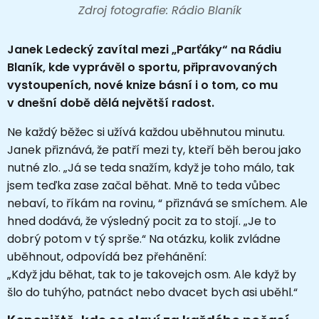
Zdroj fotografie: Rádio Blaník
Janek Ledecký zavítal mezi „Parťáky“ na Rádiu
Blaník, kde vyprávěl o sportu, připravovaných
vystoupeních, nové knize básní i o tom, co mu
v dnešní době dělá největší radost.
Ne každý běžec si užívá každou uběhnutou minutu.
Janek přiznává, že patří mezi ty, kteří běh berou jako
nutné zlo. „Já se teda snažím, když je toho málo, tak
jsem teďka zase začal běhat. Mně to teda vůbec
nebaví, to říkám na rovinu, “ přiznává se smíchem. Ale
hned dodává, že výsledný pocit za to stojí. „Je to
dobrý potom v tý sprše.“ Na otázku, kolik zvládne
uběhnout, odpovídá bez přehánění:
„Když jdu běhat, tak to je takovejch osm. Ale když by
šlo do tuhýho, patnáct nebo dvacet bych asi uběhl.“