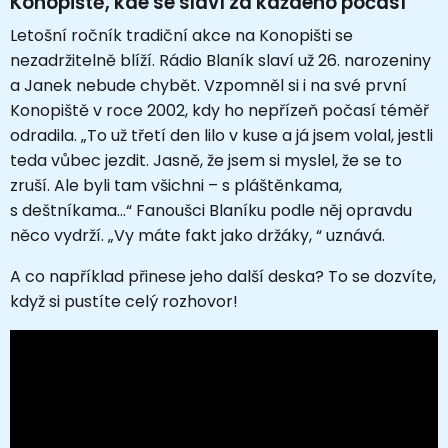
Konopiště, kde se slaví za každého počasí
Letošní ročník tradiční akce na Konopišti se
nezadržitelně blíží. Rádio Blaník slaví už 26. narozeniny
a Janek nebude chybět. Vzpomněl si i na své první
Konopiště v roce 2002, kdy ho nepřízeň počasí téměř
odradila. „To už třetí den lilo v kuse a já jsem volal, jestli
teda vůbec jezdit. Jasně, že jsem si myslel, že se to
zruší. Ale byli tam všichni – s pláštěnkama,
s deštníkama...“ Fanoušci Blaníku podle něj opravdu
něco vydrží. „Vy máte fakt jako držáky, “ uznává.
A co například přinese jeho další deska? To se dozvíte,
když si pustíte celý rozhovor!