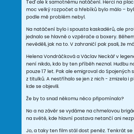
Teď ale k samotnému natáčení. Herci na plac m
moc velký rozpočet a hřebíků bylo málo – byly
podle mě problém nebyl.
Na natáčení bylo i spousta kaskadérů, ale pro
jednalo se hlavně o vzpěrače a boxery. Během
nevěděli, jak na to. V zahraničí pak psali, že
Helena Vondráčková a Václav Neckář v lege
není nikdo, kdo by ten příběh neznal. Hudbu
pouze 17 let. Pak ale emigroval do Spojených s
z titulků. A nestříhalo se jen z nich - zmizela i
kde se objevili.
Že by to snad někomu něco připomínalo?
No a na závěr se vydáme na chmelovou brigád
na světě, kde hlavní postava netančí ani nezp
Jo, a taky ten film stál dost peněz. Tenkrát 