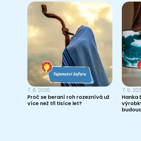
7. 8. 2026
7. 8. 20
Proč se beraní roh rozeznívá už
Hanka B
více než tři tisíce let?
výrobky
budouc