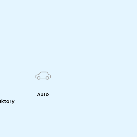
K
Auto
uktory