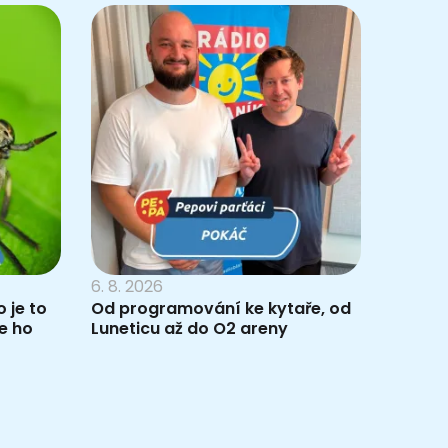
6. 8. 2026
 je to
Od programování ke kytaře, od
e ho
Luneticu až do O2 areny