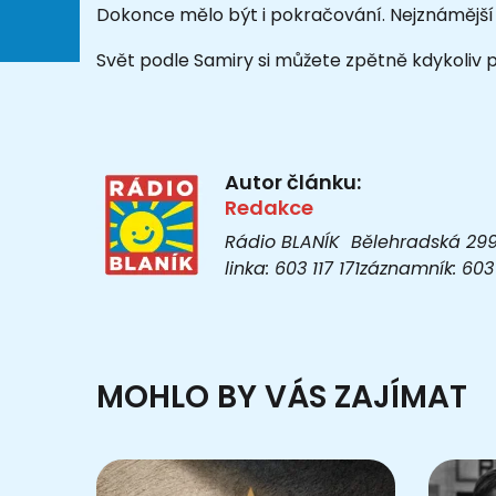
Dokonce mělo být i pokračování. Nejznámější
Svět podle Samiry si můžete zpětně kdykoliv
Autor článku:
Redakce
Rádio BLANÍK Bělehradská 299/1
linka: 603 117 171záznamník: 6
MOHLO BY VÁS ZAJÍMAT