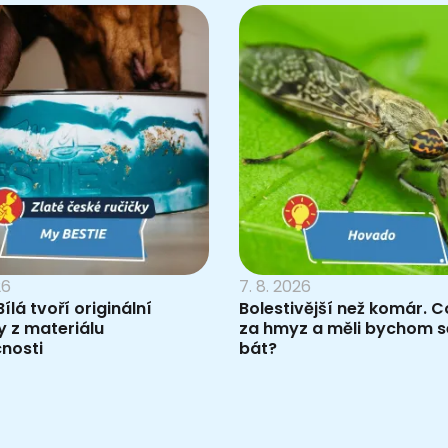
26
7. 8. 2026
ílá tvoří originální
Bolestivější než komár. Co
 z materiálu
za hmyz a měli bychom s
nosti
bát?