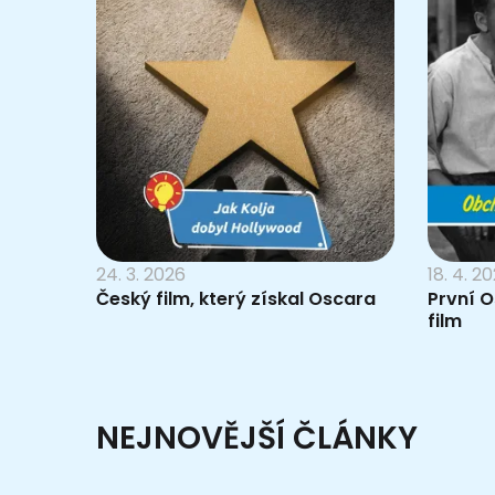
24. 3. 2026
18. 4. 2
Český film, který získal Oscara
První 
film
NEJNOVĚJŠÍ ČLÁNKY