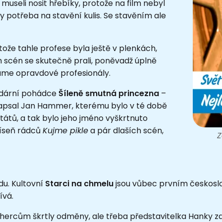
useli nosit hřebíky, protože na film nebyl
 potřeba na stavění kulis. Se stavěním ale
tože tahle profese byla ještě v plenkách,
 scén se skutečně prali, poněvadž úplně
 máme opravdové profesionály.
ndární pohádce
Šíleně smutná princezna
–
 napsal Jan Hammer, kterému bylo v té době
tátů, a tak bylo jeho jméno vyškrtnuto
 píseň rádců
Kujme pikle
a pár dlaších scén,
Z
u. Kultovní
Starci na chmelu
jsou vůbec prvním českosl
ívá.
se hercům škrtly odměny, ale třeba představitelka Hanky z