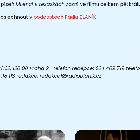
 píseň
Milenci v texaskách
zazní ve filmu celkem pětkrát,
 poslechnout v
podcastech Rádia BLANÍK
32, 120 00 Praha 2 telefon recepce: 224 409 719 telefon
03 118 118 redakce: redakce1@radioblanik.cz