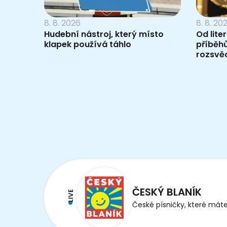
8. 8. 2026
8. 8. 20
Hudební nástroj, který místo
Od lite
klapek používá táhlo
příběh
rozsvěc
ČESKÝ BLANÍK
LIVE
České písničky, které máte