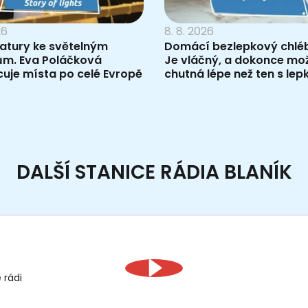
26
8. 8. 2026
ratury ke světelným
Domácí bezlepkový chléb
ům. Eva Poláčková
Je vláčný, a dokonce mo
uje místa po celé Evropě
chutná lépe než ten s le
DALŠÍ STANICE RÁDIA BLANÍK
 rádi