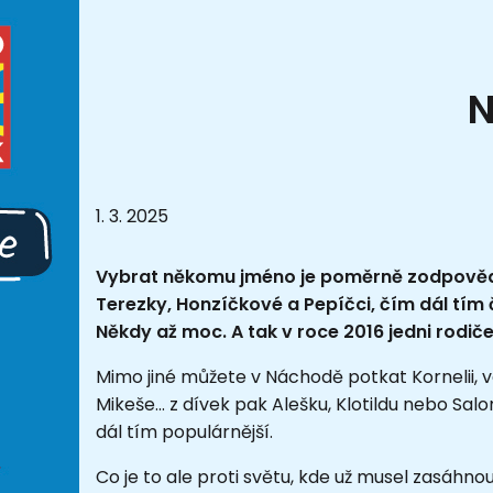
N
1. 3. 2025
Vybrat někomu jméno je poměrně zodpovědná 
Terezky, Honzíčkové a Pepíčci, čím dál tím č
Někdy až moc. A tak v roce 2016 jedni rodiče
Mimo jiné můžete v Náchodě potkat Kornelii, 
Mikeše... z dívek pak Alešku, Klotildu nebo Sa
dál tím populárnější.
Co je to ale proti světu, kde už musel zasáhno