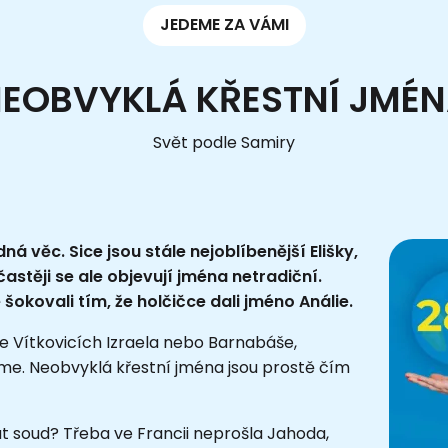
JEDEME ZA VÁMI
EOBVYKLÁ KŘESTNÍ JMÉ
Svět podle Samiry
věc. Sice jsou stále nejoblíbenější Elišky,
astěji se ale objevují jména netradiční.
 šokovali tím, že holčičce dali jméno Análie.
ve Vítkovicích Izraela nebo Barnabáše,
lome. Neobvyklá křestní jména jsou prostě čím
ut soud? Třeba ve Francii neprošla Jahoda,