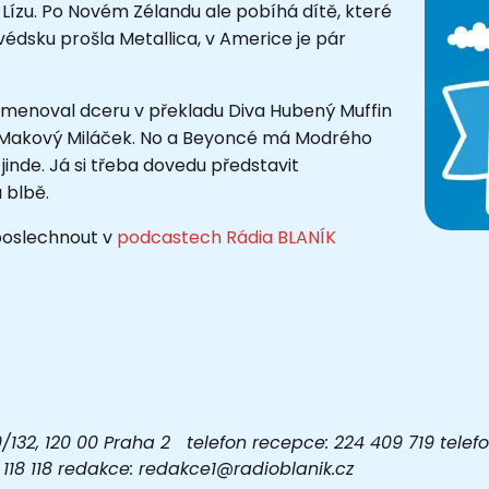
ízu. Po Novém Zélandu ale pobíhá dítě, které
védsku prošla Metallica, v Americe je pár
.
ojmenoval dceru v překladu Diva Hubený Muffin
o Makový Miláček. No a Beyoncé má Modrého
jinde. Já si třeba dovedu představit
 blbě.
 poslechnout v
podcastech Rádia BLANÍK
32, 120 00 Praha 2 telefon recepce: 224 409 719 telefon
03 118 118 redakce: redakce1@radioblanik.cz