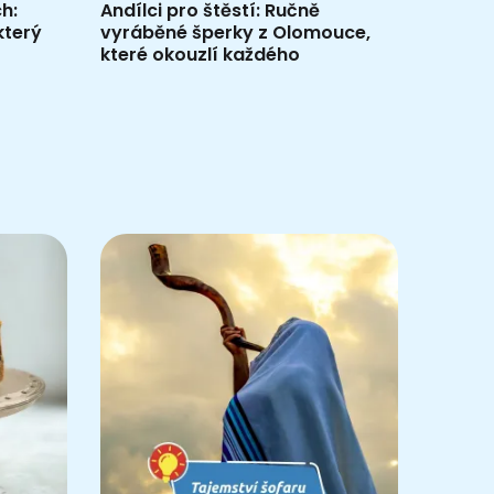
h:
Andílci pro štěstí: Ručně
 který
vyráběné šperky z Olomouce,
které okouzlí každého