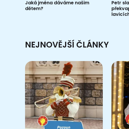
Jaká jména dáváme našim
Petr sl
dětem?
překva
lavicíc
NEJNOVĚJŠÍ ČLÁNKY