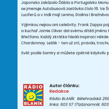
Japonsko zakázalo Ďábla a Portugalsko Monu L
se jmenuje Autobusová zastávka číslo 16. Ve Š
Luciferů a v Indii mají Lenina, Stalina i Brežněva
Výjimkou nejsou ani celebrity. Frank Zappa p
a kuchař Jamie Oliver dal svému dítěti jmén
Břečťana. Každý zkrátka hledá inspiraci někde 
Chardonnay. Ležák - ten už zní, pravda, trochu
Svět podle Samiry si můžete zpětně kdykoliv
Autor článku:
Redakce
Rádio BLANÍK Bělehradská 299/1
linka: 603 117 171záznamník: 6