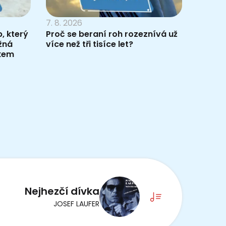
7. 8. 2026
, který
Proč se beraní roh rozeznívá už
žná
více než tři tisíce let?
pkem
Nejhezčí dívka
JOSEF LAUFER