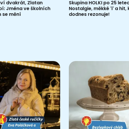
aví dvakrát, Zlatan
Skupina HOLKI po 25 letec
pí: Jména ve školních
Nostalgie, měkké 'i' a hit,
h se mění
dodnes rezonuje!