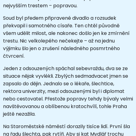
nejvyšším trestem – popravou.
Soud byl předem připravené divadlo a rozsudek
překvapil i samotného císaře. Ten chtěl původně
všem udělit milost, ale nakonec došlo jen ke zmírnění
trestu. Nic velkolepého nečekejte – až na jednu
výjimku šlo jen o zrušení následného posmrtného
čtvrcení.
Jeden z odsouzených spáchal sebevraždu, dva se ze
situace nějak vyvlékli. Zbylých sedmadvacet jmen se
zapsalo do dějin. Jednalo se o lékaře, šlechtice,
rektora univerzity, mezi odsouzenými byl i diplomat
nebo cestovatel. Přestože popravy tehdy bývaly velmi
navštěvovanou a oblíbenou kratochvílí, tohle Praha
ještě nezažila.
Na Staroměstské náměstí dorazily tisíce lidí. První šla
na řadu šlechta, pak rytíři. Aby si kat Mydlář trochu