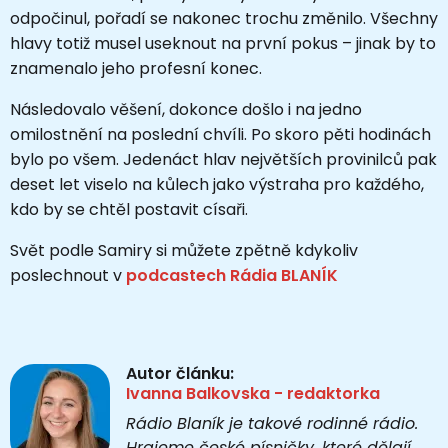
odpočinul, pořadí se nakonec trochu změnilo. Všechny
hlavy totiž musel useknout na první pokus – jinak by to
znamenalo jeho profesní konec.
Následovalo věšení, dokonce došlo i na jedno
omilostnění na poslední chvíli. Po skoro pěti hodinách
bylo po všem. Jedenáct hlav největších provinilců pak
deset let viselo na kůlech jako výstraha pro každého,
kdo by se chtěl postavit císaři.
Svět podle Samiry si můžete zpětně kdykoliv
poslechnout v
podcastech Rádia BLANÍK
Autor článku:
Ivanna Balkovska - redaktorka
Rádio Blaník je takové rodinné rádio.
Hrajeme české písničky, které dělají