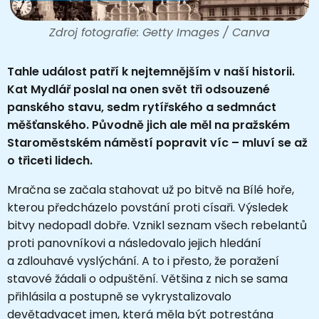
Zdroj fotografie: Getty Images / Canva
Tahle událost patří k nejtemnějším v naší historii.
Kat Mydlář poslal na onen svět tři odsouzené
panského stavu, sedm rytířského a sedmnáct
měšťanského. Původně jich ale měl na pražském
Staroměstském náměstí popravit víc – mluví se až
o třiceti lidech.
Mračna se začala stahovat už po bitvě na Bílé hoře,
kterou předcházelo povstání proti císaři. Výsledek
bitvy nedopadl dobře. Vznikl seznam všech rebelantů
proti panovníkovi a následovalo jejich hledání
a zdlouhavé vyslýchání. A to i přesto, že poražení
stavové žádali o odpuštění. Většina z nich se sama
přihlásila a postupně se vykrystalizovalo
devětadvacet jmen, která měla být potrestána