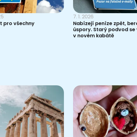
25
7. 1. 2026
t pro všechny
Nabízejí peníze zpět, be
úspory. Starý podvod se 
v novém kabátě