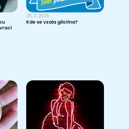
26. 2. 2025
rou
Kde se vzala gilotina?
vrací