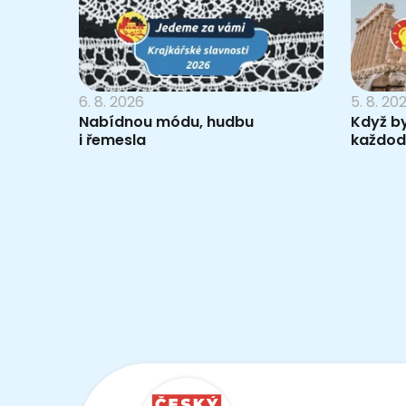
6. 8. 2026
5. 8. 20
Nabídnou módu, hudbu
Když b
i řemesla
každod