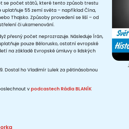
t se počet států, které tento způsob trestu
le uplatňuje 55 zemí světa – například Čína,
nebo Thajsko. Způsoby provedení se liší – od
astřelení či ukamenování.
yž přesný počet neprozrazuje. Následuje Írán,
uplatňuje pouze Bělorusko, ostatní evropské
oletí na základě Evropské úmluvy o lidských
89. Dostal ho Vladimír Lulek za pětinásobnou
 poslechnout v
podcastech Rádia BLANÍK
torka