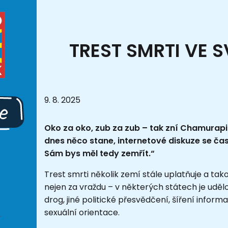
TREST SMRTI VE S
9. 8. 2025
Oko za oko, zub za zub – tak zní Chamurapih
dnes něco stane, internetové diskuze se čas
Sám bys měl tedy zemřít.“
Trest smrti několik zemí stále uplatňuje a tak
nejen za vraždu – v některých státech je udělo
drog, jiné politické přesvědčení, šíření infor
sexuální orientace.