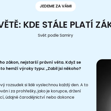
JEDEME ZA VÁMI
VĚTĚ: KDE STÁLE PLATÍ 
Svět podle Samiry
o zákon, nejstarší právní věta. Když se
to hemží výroky typu: „Zabil jsi někoho?
ový rozsudek si lidé vyslechnou každý den. A to
ván i za prohřešky, jako je korupce, držení
mací, údajné čarodějnictví nebo dokonce