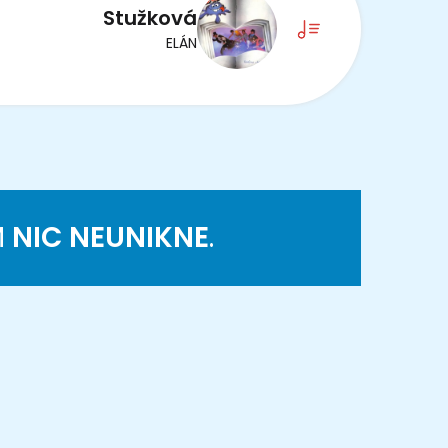
Stužková
ELÁN
M
NIC NEUNIKNE
.
K