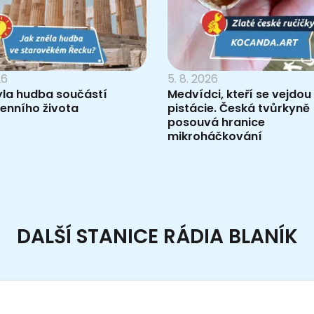
26
5. 8. 2026
yla hudba součástí
Medvídci, kteří se vejdou
enního života
pistácie. Česká tvůrkyně
posouvá hranice
mikroháčkování
DALŠÍ STANICE RÁDIA BLANÍK