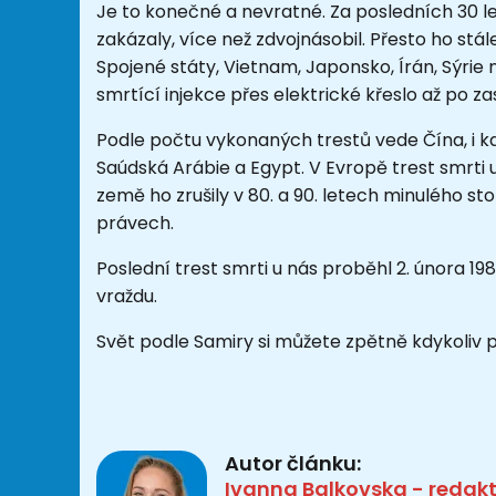
Je to konečné a nevratné. Za posledních 30 le
zakázaly, více než zdvojnásobil. Přesto ho stá
Spojené státy, Vietnam, Japonsko, Írán, Sýrie 
smrtící injekce přes elektrické křeslo až po z
Podle počtu vykonaných trestů vede Čína, i kd
Saúdská Arábie a Egypt. V Evropě trest smrti 
země ho zrušily v 80. a 90. letech minulého st
právech.
Poslední trest smrti u nás proběhl 2. února 19
vraždu.
Svět podle Samiry si můžete zpětně kdykoliv
Autor článku:
Ivanna Balkovska - redak