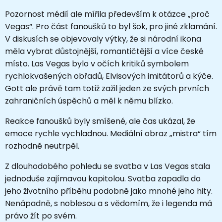
Pozornost médií ale mířila především k otázce „proč
Vegas“. Pro část fanoušků to byl šok, pro jiné zklamání.
V diskusích se objevovaly výtky, že si národní ikona
měla vybrat důstojnější, romantičtější a více české
místo. Las Vegas bylo v očích kritiků symbolem
rychlokvašených obřadů, Elvisových imitátorů a kýče.
Gott ale právě tam totiž zažil jeden ze svých prvních
zahraničních úspěchů a měl k němu blízko.
Reakce fanoušků byly smíšené, ale čas ukázal, že
emoce rychle vychladnou. Mediální obraz „mistra“ tím
rozhodně neutrpěl.
Z dlouhodobého pohledu se svatba v Las Vegas stala
jednoduše zajímavou kapitolou. Svatba zapadla do
jeho životního příběhu podobně jako mnohé jeho hity.
Nenápadně, s noblesou a s vědomím, že i legenda má
právo žít po svém.