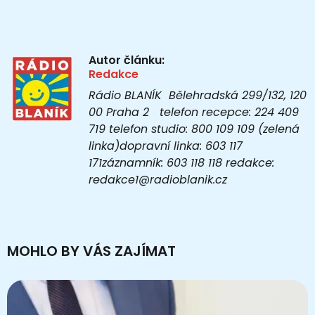
Autor článku:
Redakce
Rádio BLANÍK Bělehradská 299/132, 120
00 Praha 2 telefon recepce: 224 409
719 telefon studio: 800 109 109 (zelená
linka)dopravní linka: 603 117
171záznamník: 603 118 118 redakce:
redakce1@radioblanik.cz
MOHLO BY VÁS ZAJÍMAT