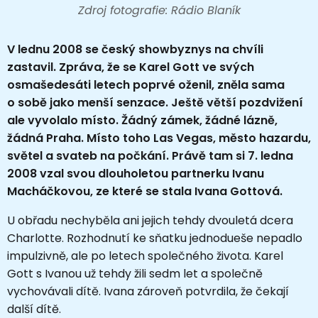
Zdroj fotografie: Rádio Blaník
V lednu 2008 se český showbyznys na chvíli
zastavil. Zpráva, že se
Karel Gott
ve svých
osmašedesáti letech poprvé oženil, zněla sama
o sobě jako menší senzace. Ještě větší pozdvižení
ale vyvolalo místo. Žádný zámek, žádné lázně,
žádná Praha. Místo toho
Las Vegas
, město hazardu,
světel a svateb na počkání. Právě tam si 7. ledna
2008 vzal svou dlouholetou partnerku Ivanu
Macháčkovou, ze které se stala
Ivana Gottová
.
U obřadu nechyběla ani jejich tehdy dvouletá dcera
Charlotte
. Rozhodnutí ke sňatku jednodueše nepadlo
impulzivně, ale po letech společného života. Karel
Gott s Ivanou už tehdy žili sedm let a společně
vychovávali dítě. Ivana zároveň potvrdila, že čekají
další dítě.