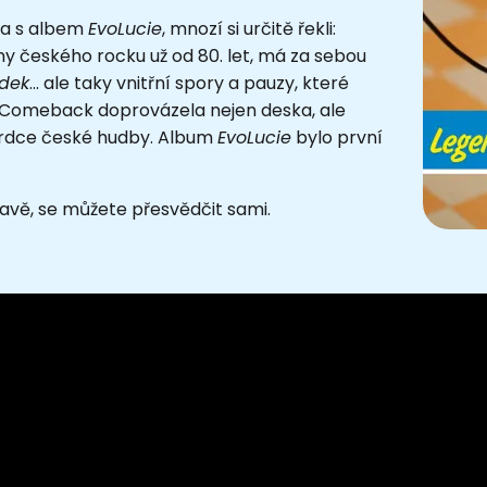
ila s albem
EvoLucie
, mnozí si určitě řekli:
ny českého rocku už od 80. let, má za sebou
dek
... ale taky vnitřní spory a pauzy, které
ad. Comeback doprovázela nejen deska, ale
us srdce české hudby. Album
EvoLucie
bylo první
estavě, se můžete přesvědčit sami.