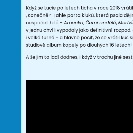
Když se Lucie po letech ticha v roce 2018 vrát
„Konečně!“ Tahle parta kluků, která psala ději
nespočet hitů –
Amerika
,
Černí andělé
,
Medví
v jednu chvíli vypadaly jako definitivní rozp
i velké turné – a hlavně pocit, že se vrátil k
studiové album kapely po dlouhých 16 letech!
A že jim to ladí dodnes, i když v trochu jiné s