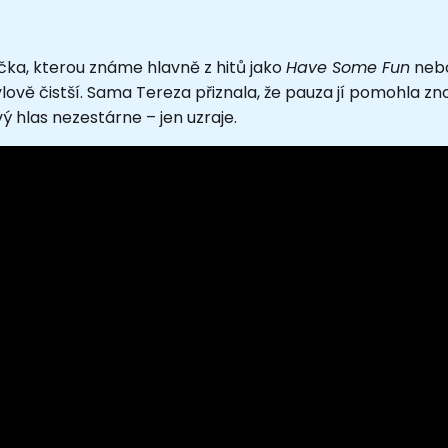
čka, kterou známe hlavně z hitů jako
Have Some Fun
neb
lově čistší. Sama Tereza přiznala, že pauza jí pomohla znovu
vý hlas nezestárne – jen uzraje.