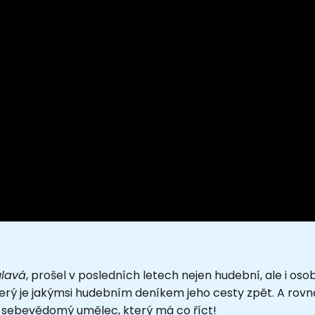
ulavá
, prošel v posledních letech nejen hudební, ale i oso
terý je jakýmsi hudebním deníkem jeho cesty zpět. A rovn
 sebevědomý umělec, který má co říct!