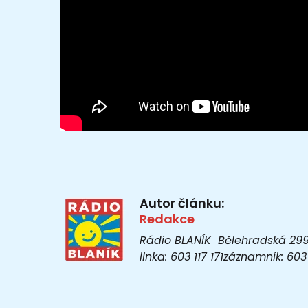
Autor článku:
Redakce
Rádio BLANÍK Bělehradská 299/1
linka: 603 117 171záznamník: 6