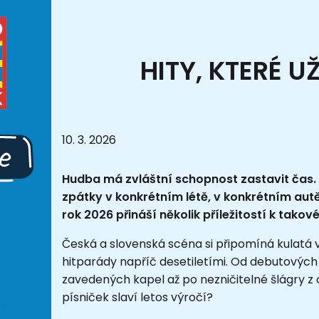
HITY, KTERÉ 
10. 3. 2026
Hudba má zvláštní schopnost zastavit čas. 
zpátky v konkrétním létě, v konkrétním aut
rok 2026 přináší několik příležitostí k takov
Česká a slovenská scéna si připomíná kulatá 
hitparády napříč desetiletími. Od debutovýc
zavedených kapel až po nezničitelné šlágry z
písniček slaví letos výročí?