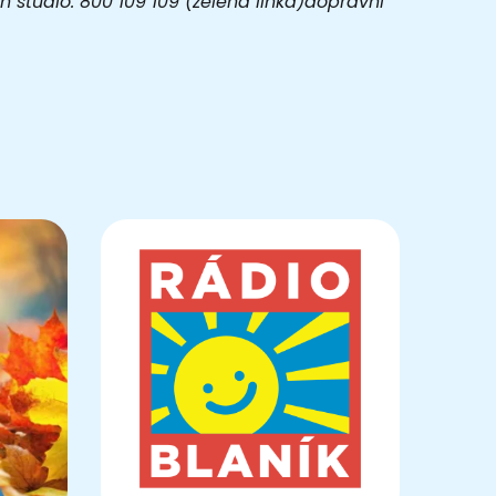
 studio: 800 109 109 (zelená linka)dopravní