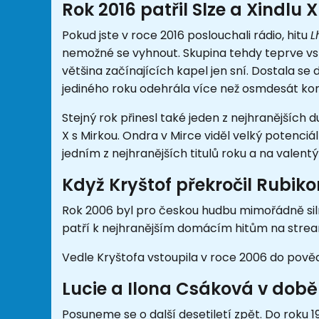
Rok 2016 patřil Slze a Xindlu X
Pokud jste v roce 2016 poslouchali rádio, hitu
L
nemožné se vyhnout. Skupina tehdy teprve vst
většina začínajících kapel jen sní. Dostala s
jediného roku odehrála více než osmdesát ko
Stejný rok přinesl také jeden z nejhranějších 
X s Mirkou. Ondra v Mirce viděl velký potenciá
jedním z nejhranějších titulů roku a na valentý
Když Kryštof překročil Rubik
Rok 2006 byl pro českou hudbu mimořádně sil
patří k nejhranějším domácím hitům na streamo
Vedle Kryštofa vstoupila v roce 2006 do pově
Lucie a Ilona Csáková v době
Posuneme se o další desetiletí zpět. Do roku 