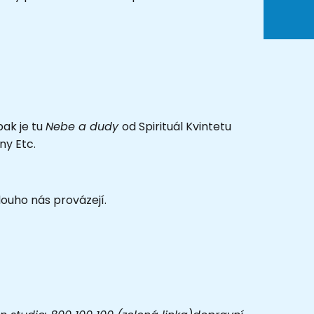
pak je tu
Nebe a dudy
od Spirituál Kvintetu
ny Etc.
dlouho nás provázejí.