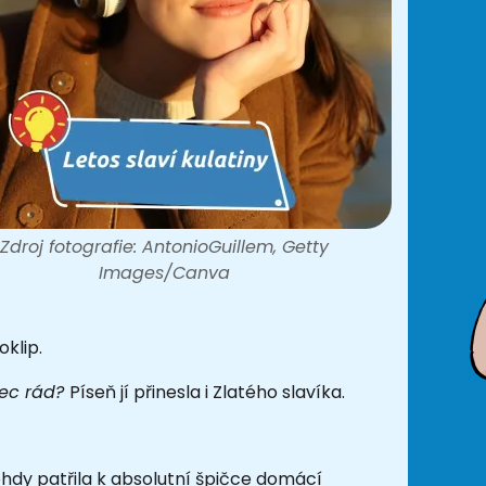
Zdroj fotografie: AntonioGuillem, Getty
Images/Canva
klip.
ec rád?
Píseň jí přinesla i Zlatého slavíka.
ehdy patřila k absolutní špičce domácí