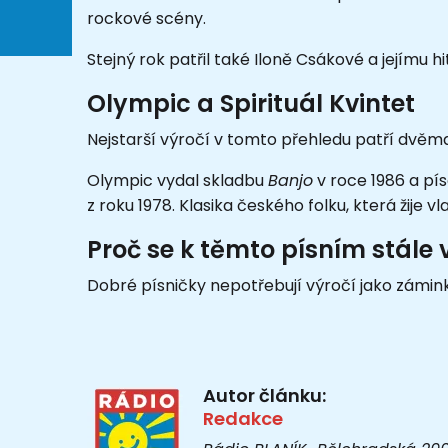
rockové scény.
Stejný rok patřil také Iloně Csákové a jejímu h
Olympic a Spirituál Kvintet
Nejstarší výročí v tomto přehledu patří dvěm
Olympic vydal skladbu
Banjo
v roce 1986 a pís
z roku 1978. Klasika českého folku, která žije 
Proč se k těmto písním stále
Dobré písničky nepotřebují výročí jako záminku 
Autor článku:
Redakce