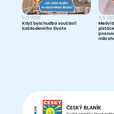
5. 8. 2026
5. 8. 20
Když byla hudba součástí
Medvídc
každodenního života
pistáci
posouv
mikroh
ČESKÝ BLANÍK
LIVE