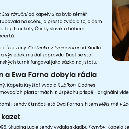
hůta záruční
od kapely Slza bylo téměř
upovala na scénu, a přesto zvládla to, o čem
e do top 5 ankety Český slavík a během
ncertů.
duetů sezóny.
Cudzinku v tvojej zemi
od Xindla
l a výsledek mu dal zapravdu. Duet se stal
nských turné fungoval jako sázka na jistotu.
on a Ewa Farna dobyla rádia
ný. Kapela Kryštof vydala
Rubikon.
Dodnes
vacích platformách. K úspěchu přispěl i originální video
domí i tehdy čtrnáctiletá Ewa Farna s hitem
Měls mě vůb
 kazet
1996. Skupina Lucie tehdy vydala skladbu
Pohyby
. Kapela t