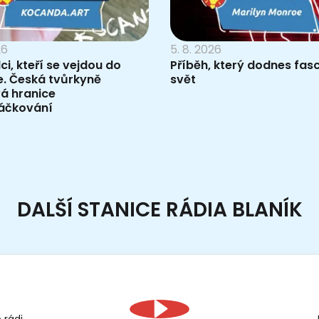
26
5. 8. 2026
i, kteří se vejdou do
Příběh, který dodnes fasc
e. Česká tvůrkyně
svět
á hranice
áčkování
DALŠÍ STANICE RÁDIA BLANÍK