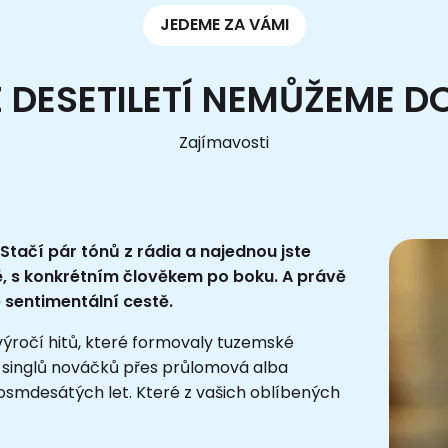
JEDEME ZA VÁMI
UŽ DESETILETÍ NEMŮŽEME D
Zajímavosti
Stačí pár tónů z rádia a najednou jste
ě, s konkrétním člověkem po boku. A právě
é sentimentální cestě.
výročí hitů, které formovaly tuzemské
h singlů nováčků přes průlomová alba
 osmdesátých let. Které z vašich oblíbených