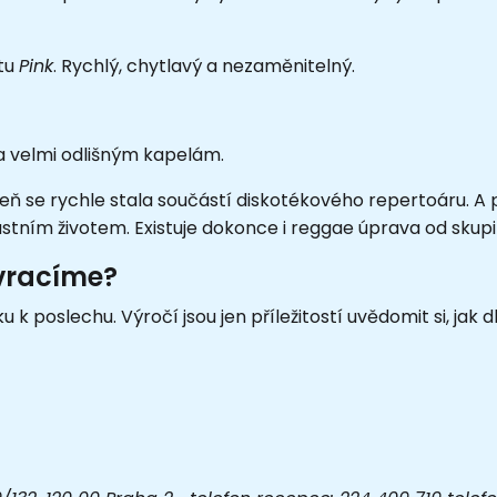
itu
Pink
. Rychlý, chytlavý a nezaměnitelný.
a velmi odlišným kapelám.
eň se rychle stala součástí diskotékového repertoáru. A 
vlastním životem. Existuje dokonce i reggae úprava od skupi
 vracíme?
k poslechu. Výročí jsou jen příležitostí uvědomit si, jak 