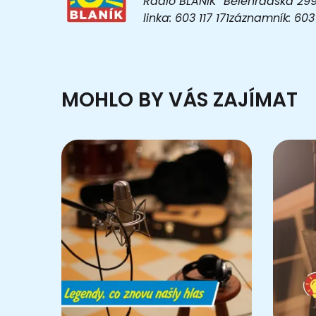
Rádio BLANÍK Bělehradská 299/1
linka: 603 117 171záznamník: 6
MOHLO BY VÁS ZAJÍMAT