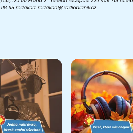
32, 120 00 Praha 2 telefon recepce: 224 409 719 telefon
03 118 118 redakce: redakce1@radioblanik.cz