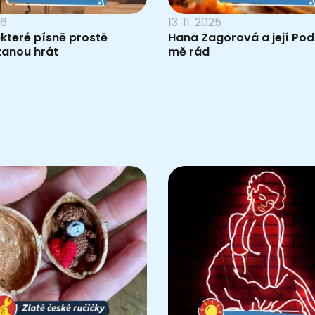
26
13. 11. 2025
které písně prostě
Hana Zagorová a její Po
tanou hrát
mě rád