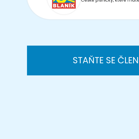
České písničky, které máte
STAŇTE SE ČLE