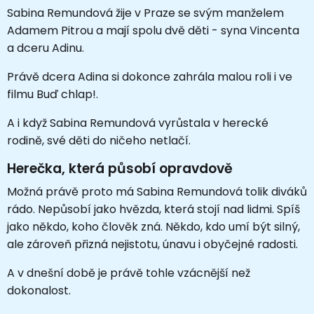
Sabina Remundová žije v Praze se svým manželem
Adamem Pitrou a mají spolu dvě děti - syna Vincenta
a dceru Adinu.
Právě dcera Adina si dokonce zahrála malou roli i ve
filmu Buď chlap!.
A i když Sabina Remundová vyrůstala v herecké
rodině, své děti do ničeho netlačí.
Herečka, která působí opravdově
Možná právě proto má Sabina Remundová tolik diváků
rádo. Nepůsobí jako hvězda, která stojí nad lidmi. Spíš
jako někdo, koho člověk zná. Někdo, kdo umí být silný,
ale zároveň přizná nejistotu, únavu i obyčejné radosti.
A v dnešní době je právě tohle vzácnější než
dokonalost.