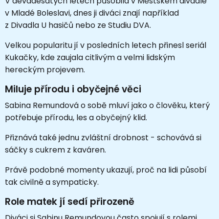
V devadesátých letech působila v Městském divadle
v Mladé Boleslavi, dnes ji diváci znají například
z Divadla U hasičů nebo ze Studiu DVA.
Velkou popularitu jí v posledních letech přinesl seriál
Kukačky, kde zaujala citlivým a velmi lidským
hereckým projevem.
Miluje přírodu i obyčejné věci
Sabina Remundová o sobě mluví jako o člověku, který
potřebuje přírodu, les a obyčejný klid.
Přiznává také jednu zvláštní drobnost - schovává si
sáčky s cukrem z kaváren.
Právě podobné momenty ukazují, proč na lidi působí
tak civilně a sympaticky.
Role matek jí sedí přirozeně
Diváci si Sabinu Remundovou často spojují s rolemi