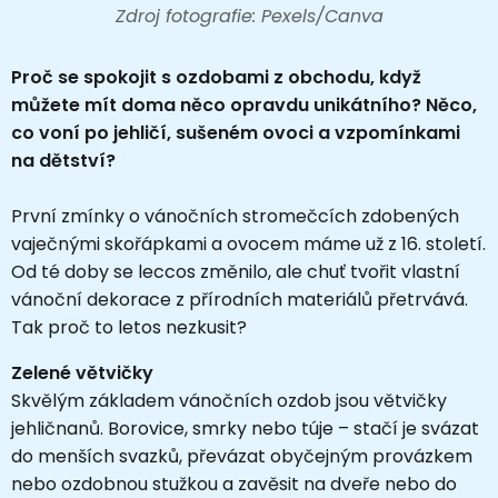
Zdroj fotografie: Pexels/Canva
Proč se spokojit s ozdobami z obchodu, když
můžete mít doma něco opravdu unikátního? Něco,
co voní po jehličí, sušeném ovoci a vzpomínkami
na dětství?
První zmínky o vánočních stromečcích zdobených
vaječnými skořápkami a ovocem máme už z 16. století.
Od té doby se leccos změnilo, ale chuť tvořit vlastní
vánoční dekorace z přírodních materiálů přetrvává.
Tak proč to letos nezkusit?
Zelené větvičky
Skvělým základem vánočních ozdob jsou větvičky
jehličnanů. Borovice, smrky nebo túje – stačí je svázat
do menších svazků, převázat obyčejným provázkem
nebo ozdobnou stužkou a zavěsit na dveře nebo do