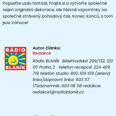
Popusťte uzdu fantazii, hrajte si a vytvořte společně
nejen originální dekorace, ale hlavně vzpomínky na
společně strávený pohodový čas. Konec konců, o tom
jsou Vánoce!
Autor článku:
Redakce
Rádio BLANÍK Bělehradská 299/132, 120
00 Praha 2 telefon recepce: 224 409
719 telefon studio: 800 109 109 (zelená
linka)dopravní linka: 603 117
171záznamník: 603 118 118 redakce:
redakce1@radioblanik.cz