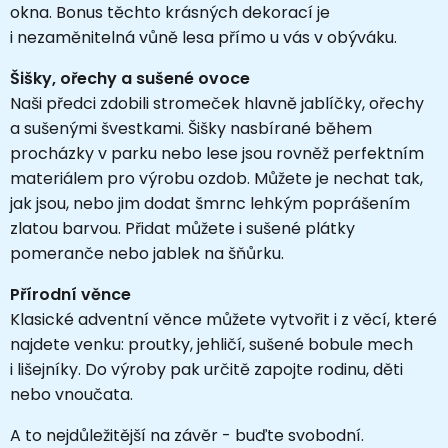
okna. Bonus těchto krásných dekorací je
i nezaměnitelná vůně lesa přímo u vás v obýváku.
Šišky, ořechy a sušené ovoce
Naši předci zdobili stromeček hlavně jablíčky, ořechy
a sušenými švestkami. Šišky nasbírané během
procházky v parku nebo lese jsou rovněž perfektním
materiálem pro výrobu ozdob. Můžete je nechat tak,
jak jsou, nebo jim dodat šmrnc lehkým poprášením
zlatou barvou. Přidat můžete i sušené plátky
pomeranče nebo jablek na šňůrku.
Přírodní věnce
Klasické adventní věnce můžete vytvořit i z věcí, které
najdete venku: proutky, jehličí, sušené bobule mech
i lišejníky. Do výroby pak určitě zapojte rodinu, děti
nebo vnoučata.
A to nejdůležitější na závěr - buďte svobodní.