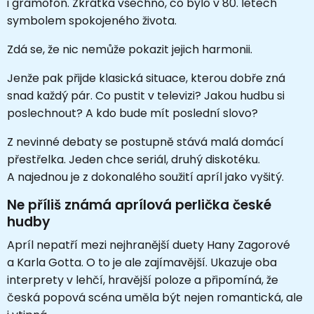
i gramofon. Zkrátka všechno, co bylo v 80. letech
symbolem spokojeného života.
Zdá se, že nic nemůže pokazit jejich harmonii.
Jenže pak přijde klasická situace, kterou dobře zná
snad každý pár. Co pustit v televizi? Jakou hudbu si
poslechnout? A kdo bude mít poslední slovo?
Z nevinné debaty se postupně stává malá domácí
přestřelka. Jeden chce seriál, druhý diskotéku.
A najednou je z dokonalého soužití apríl jako vyšitý.
Ne příliš známá aprílová perlička české
hudby
Apríl nepatří mezi nejhranější duety Hany Zagorové
a Karla Gotta. O to je ale zajímavější. Ukazuje oba
interprety v lehčí, hravější poloze a připomíná, že
česká popová scéna uměla být nejen romantická, ale