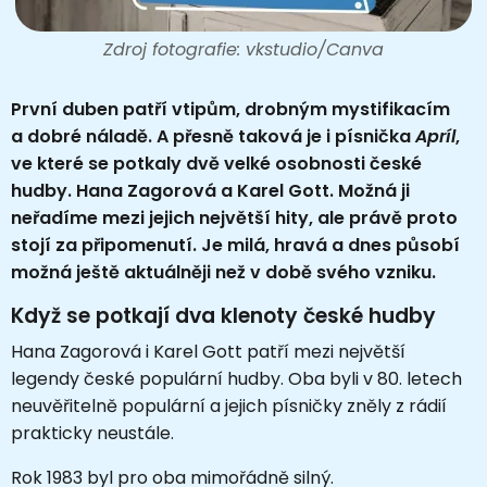
Zdroj fotografie: vkstudio/Canva
První duben patří vtipům, drobným mystifikacím
a dobré náladě. A přesně taková je i písnička
Apríl
,
ve které se potkaly dvě velké osobnosti české
hudby. Hana Zagorová a Karel Gott. Možná ji
neřadíme mezi jejich největší hity, ale právě proto
stojí za připomenutí. Je milá, hravá a dnes působí
možná ještě aktuálněji než v době svého vzniku.
Když se potkají dva klenoty české hudby
Hana Zagorová i Karel Gott patří mezi největší
legendy české populární hudby. Oba byli v 80. letech
neuvěřitelně populární a jejich písničky zněly z rádií
prakticky neustále.
Rok 1983 byl pro oba mimořádně silný.