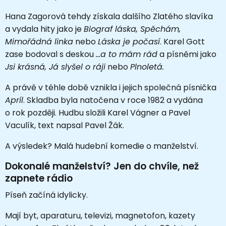
Hana Zagorová tehdy získala dalšího Zlatého slavíka
a vydala hity jako je
Biograf láska, Spěchám,
Mimořádná linka
nebo
Láska je počasí
. Karel Gott
zase bodoval s deskou
...a to mám rád
a písněmi jako
Jsi krásná, Já slyšel o ráji
nebo
Plnoletá.
A právě v téhle době vznikla i jejich společná písnička
Apríl
. Skladba byla natočena v roce 1982 a vydána
o rok později. Hudbu složili Karel Vágner a Pavel
Vaculík, text napsal Pavel Žák.
A výsledek? Malá hudební komedie o manželství.
Dokonalé manželství? Jen do chvíle, než
zapnete rádio
Píseň začíná idylicky.
Mají byt, aparaturu, televizi, magnetofon, kazety