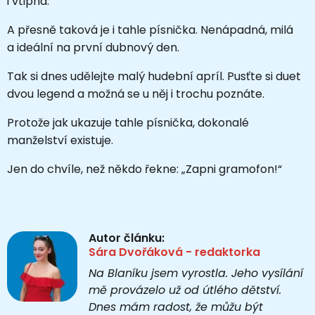
i vtipná.
A přesně taková je i tahle písnička. Nenápadná, milá
a ideální na první dubnový den.
Tak si dnes udělejte malý hudební apríl. Pusťte si duet
dvou legend a možná se u něj i trochu poznáte.
Protože jak ukazuje tahle písnička, dokonalé
manželství existuje.
Jen do chvíle, než někdo řekne: „Zapni gramofon!“
Autor článku:
Sára Dvořáková - redaktorka
Na Blaníku jsem vyrostla. Jeho vysílání
mě provázelo už od útlého dětství.
Dnes mám radost, že můžu být